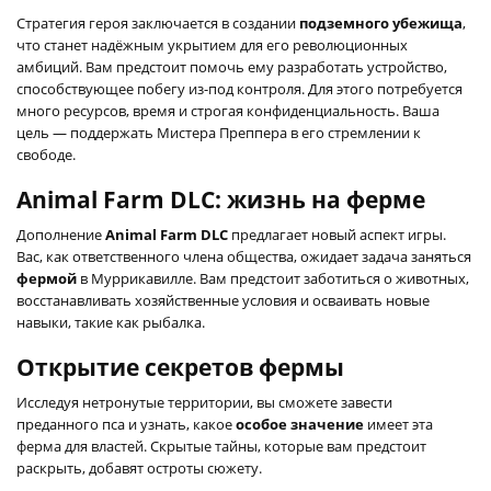
Стратегия героя заключается в создании
подземного убежища
,
что станет надёжным укрытием для его революционных
амбиций. Вам предстоит помочь ему разработать устройство,
способствующее побегу из-под контроля. Для этого потребуется
много ресурсов, время и строгая конфиденциальность. Ваша
цель — поддержать Мистера Преппера в его стремлении к
свободе.
Animal Farm DLC: жизнь на ферме
Дополнение
Animal Farm DLC
предлагает новый аспект игры.
Вас, как ответственного члена общества, ожидает задача заняться
фермой
в Муррикавилле. Вам предстоит заботиться о животных,
восстанавливать хозяйственные условия и осваивать новые
навыки, такие как рыбалка.
Открытие секретов фермы
Исследуя нетронутые территории, вы сможете завести
преданного пса и узнать, какое
особое значение
имеет эта
ферма для властей. Скрытые тайны, которые вам предстоит
раскрыть, добавят остроты сюжету.