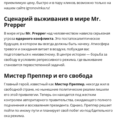
приемлимую цену, быстро и в пару кликов, возможно только на
нашем сайте igronovinka.ru!
Сценарий выживания в мире Mr.
Prepper
В мире игры
Mr. Prepper
над человечеством нависла серьезная
угроза
ядерного конфликта
. Это постапокалиптическое
будущее, в котором вы всегда должны быть начеку. Атмосфера
тревоги и ожидания витает в воздухе, побуждая вас
подготовиться к неизвестному. В центре истории — борьба за
свободу в условиях репрессивного режима, где выживание
становится первостепенной задачей.
Мистер Преппер и его свобода
Главный герой, известный как
Мистер Преппер
, некогда жил в
свободной стране, но нынешние политические реалии лишили
его этой привилегии. Теперь он находится под жестким
контролем авторитарного правительства, ожидающего полного
подчинения и восхваления президента. Однако, Преппер решает
пойти по иному пути и планирует свой побег из-под бдительного
ока режима.