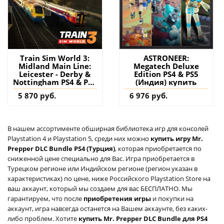
Train Sim World 3:
ASTRONEER:
Midland Main Line:
Megatech Deluxe
Leicester - Derby &
Edition PS4 & PS5
Nottingham PS4 & PS5
(Индия) купить
(Турция) купить
5 870 руб.
6 976 руб.
дополнение на
аккаунт
В нашем ассортименте обширная библиотека игр для консолей
Playstation 4 и Playstation 5, среди них можно
купить игру Mr.
Prepper DLC Bundle PS4 (Турция)
, которая приобретается по
сниженной цене специально для Вас. Игра приобретается в
Турецком регионе или Индийском регионе (регион указан в
характеристиках) по цене, ниже Российского Playstation Store на
ваш аккаунт, который мы создаем для вас БЕСПЛАТНО. Мы
гарантируем, что после
приобретения игры
и покупки на
аккаунт, игра навсегда останется на Вашем аккаунте, без каких-
либо проблем. Хотите
купить Mr. Prepper DLC Bundle для PS4