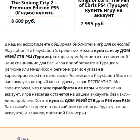
The Sinking City 2 –
of Ebris PS4 (Турция)
Premium Edition PS5
купить игру на
(Индия) купить
аккаунт
8 609 руб.
2 995 руб.
В нашем ассортименте обширная библиотека игр для консолей
Playstation 4 и Playstation 5, среди них можно
купить игру ДОМ
УБИЙСТВ PS4 (Турция)
, которая приобретается по сниженной
цене специально для Вас. Игра приобретается в Турецком
регионе или Индийском регионе (регион указан в
характеристиках) по цене, ниже Российского Playstation Store на
ваш аккаунт, который мы создаем для вас БЕСПЛАТНО. Мы
гарантируем, что после
приобретения игры
и покупки на
аккаунт, игра навсегда останется на Вашем аккаунте, без каких-
либо проблем. Хотите
купить ДОМ УБИЙСТВ для PS4 или PS5
?
Заказывайте скорее и в кратчайшие сроки игра будет у вас на
аккаунте) И заранее, приятной Вам игры)
О нас