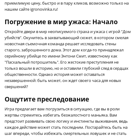
приемлимую цену, быстро и в пару кликов, возможно только на
нашем сайте igronovinka.ru!
Погружение в мир ужаса: Начало
Откройте двери в мир неописуемого страха и ужаса с игрой "Дом
убийств". Окунитесь в захватывающий сюжет, в котором смелая
новостная съемочная команда решает исследовать стены
старого, заброшенного дома. Этот дом когда-то принадлежал
серийному убийце по имени Энтони Смит, известному как
"Пасхальный потрошитель". Его жестокие преступления не
только вошли в историю, но и оставили глубокий след в сердцах
общественности. Однако история может оставаться
незавершенной: быть может, он ждет своего часа для новых
свершений?
Ощутите преследование
Игра предлагает вам погрузиться в ситуацию, где вы в роли
жертвы стремитесь избегать безжалостного маньяка. Вам
предстоит развивать свою логику и инстинкты выживания, ведь
каждое действие может стать последним. Постарайтесь быть на
шаг впереди, чтобы избежать смертельных ловушек и не стать