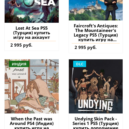
Faircroft's Antiques:
Lost At Sea PS5
The Mountaineer's
(Турция) купить
Legacy PS5 (Турция)
игру на аккаунт
купить игру на
аккаунт
2 995 руб.
2 995 руб.
ИНДИЯ
DLC
When the Past was
Undying Skin Pack -
Around PS4 (Индия)
Series 1 PS5 (Турция)
купить игру на
купить дополнение