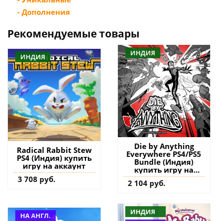
- Дополнения
Рекомендуемые товары
ИНДИЯ
ИНДИЯ
Die by Anything
Radical Rabbit Stew
Everywhere PS4/PS5
PS4 (Индия) купить
Bundle (Индия)
игру на аккаунт
купить игру на
аккаунт
3 708 руб.
2 104 руб.
ИНДИЯ
НА АНГЛ.