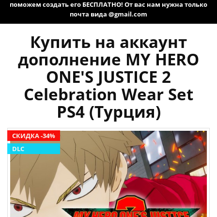
поможем создать его БЕСПЛАТНО! От вас нам нужна только
почта вида @gmail.com
Купить на аккаунт
дополнение MY HERO
ONE'S JUSTICE 2
Celebration Wear Set
PS4 (Турция)
СКИДКА -34%
DLC