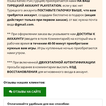
Itsuka Kendo PS4 (Турция) приобретается нами
НА ВАШ
ТУРЕЦКИЙ АККАУНТ PLAYSTATION
, если у вас нет
Турецкого аккаунта
ПОСТАВЬТЕ ГАЛОЧКУ ВЫШЕ, что вам
требуется аккаунт
, создадим бесплатно в подарок
(акция
действует только при первом заказе)
, от вас нужна почта
вида
@gmail.com
.
** При оформлении заказа вы указываете нам
ДОСТУПЫ К
АККАУНТУ
(вводите в поле Комментарий) на который мы в
рабочее время
в течении 40-50 минут приобретаем
нужные вам игры
. Игры купленные ночью приобретаются
нами утром.
*** При включенной
ДВУХЭТАПНОЙ АУТЕНТИФИКАЦИИ
просьба заранее в комментарии выслать
КОД
ВОССТАНОВЛЕНИЯ
для мгновенного входа в аккаунт.
Отзывы наших клиентов:
ОТЗЫВЫ НА САЙТЕ
Оплачивайте удобным для вас способом: