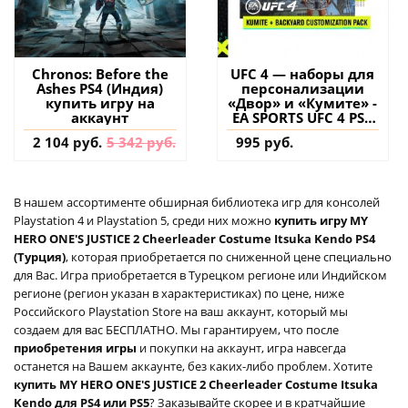
Chronos: Before the
UFC 4 — наборы для
Ashes PS4 (Индия)
персонализации
купить игру на
«Двор» и «Кумите» -
аккаунт
EA SPORTS UFC 4 PS4
(Турция) купить
2 104 руб.
5 342 руб.
995 руб.
дополнение на
аккаунт
В нашем ассортименте обширная библиотека игр для консолей
Playstation 4 и Playstation 5, среди них можно
купить игру MY
HERO ONE'S JUSTICE 2 Cheerleader Costume Itsuka Kendo PS4
(Турция)
, которая приобретается по сниженной цене специально
для Вас. Игра приобретается в Турецком регионе или Индийском
регионе (регион указан в характеристиках) по цене, ниже
Российского Playstation Store на ваш аккаунт, который мы
создаем для вас БЕСПЛАТНО. Мы гарантируем, что после
приобретения игры
и покупки на аккаунт, игра навсегда
останется на Вашем аккаунте, без каких-либо проблем. Хотите
купить MY HERO ONE'S JUSTICE 2 Cheerleader Costume Itsuka
Kendo для PS4 или PS5
? Заказывайте скорее и в кратчайшие