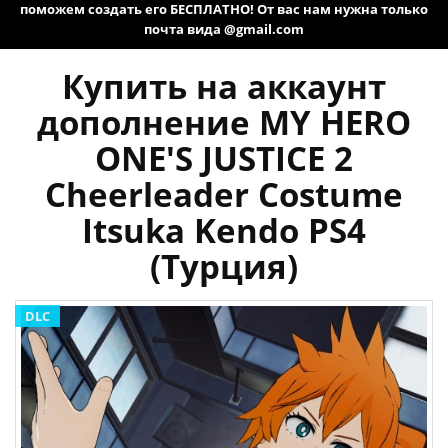
поможем создать его БЕСПЛАТНО! От вас нам нужна только
почта вида @gmail.com
Купить на аккаунт
дополнение MY HERO
ONE'S JUSTICE 2
Cheerleader Costume
Itsuka Kendo PS4
(Турция)
DLC