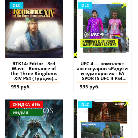
DLC
DLC
RTK14: Editor - 3rd
UFC 4 — комплект
Wave - Romance of
аксессуаров «Радуги
the Three Kingdoms
и единороги» - EA
XIV PS4 (Турция)
SPORTS UFC 4 PS4
купить дополнение
(Турция) купить
995 руб.
995 руб.
на аккаунт
дополнение на
аккаунт
СКИДКА -61%
DLC
ИНДИЯ