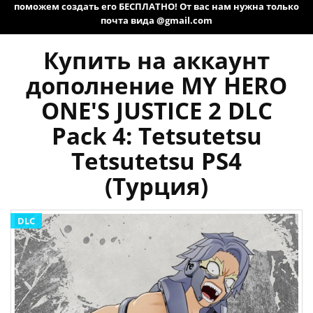
поможем создать его БЕСПЛАТНО! От вас нам нужна только
почта вида @gmail.com
Купить на аккаунт
дополнение MY HERO
ONE'S JUSTICE 2 DLC
Pack 4: Tetsutetsu
Tetsutetsu PS4
(Турция)
DLC