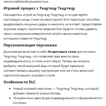
непоколебимой решимостью.
Игровой процесс с Тецутецу Тецутецу
Насладитесь игрой за Тецутецу Тецутецу и почувствуйте
настоящую мощь стали на своих руках! Этот персонаж способен
выдерживать мощные удары и наносить их в ответ, предоставляя
игрокам новую стратегию ведения боя. Будьте готовы удивить
своих соперников невероятной силой и выносливостью,
которыми славится Тецутецу.
Персонализация персонажа
Дополнение включает в себя
10 цветовых схем
для костюма
Тецутецу Тецутецу, что позволяет вам внести свою
индивидуальность и стиль в его образ. Теперь вы можете
выбрать такой внешний вид, который будет идеально
соответствовать вашему настроению или же стать визитной
карточкой вашего игрового стиля.
Особенности DLC
Новый игровой персонаж — Тецутецу Тецутецу, который
добавит свежести в ваши битвы.
10 различных цветов для индивидуального оформления его
костюма.