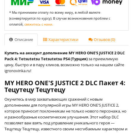
* Мы принимаем оплату по всему миру, в любой валюте
(конвертируется по курсу). В случае возникновения проблем с
оплатой,
свяжитесь с нами.
Описание
Характеристики
Отзывов (0)
Купить на аккаунт дополнение MY HERO ONE'S JUSTICE 2 DLC
Pack 4: Tetsutetsu Tetsutetsu PS4 (Турция)
за приемлимую
цену, быстро и в пару кликов, возможно только на нашем сайте
igronovinka.ru!
MY HERO ONE'S JUSTICE 2 DLC Пакет 4:
Тецутецу Тецутецу
Окунитесь в мир захватывающих сражений с новым
дополнением для популярной игры MY HERO ONE'S JUSTICE 2,
которое приносит поклонникам не только нового персонажа, но
и разнообразные косметические улучшения. Этот набор DLC
позволяет вам взять под управление уникального героя —
Тецутецу Тецутецу, известного своим несгибаемым характером и