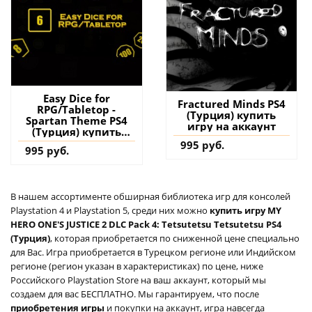
Easy Dice for
Fractured Minds PS4
RPG/Tabletop -
(Турция) купить
Spartan Theme PS4
игру на аккаунт
(Турция) купить
дополнение на
995 руб.
995 руб.
аккаунт
В нашем ассортименте обширная библиотека игр для консолей
Playstation 4 и Playstation 5, среди них можно
купить игру MY
HERO ONE'S JUSTICE 2 DLC Pack 4: Tetsutetsu Tetsutetsu PS4
(Турция)
, которая приобретается по сниженной цене специально
для Вас. Игра приобретается в Турецком регионе или Индийском
регионе (регион указан в характеристиках) по цене, ниже
Российского Playstation Store на ваш аккаунт, который мы
создаем для вас БЕСПЛАТНО. Мы гарантируем, что после
приобретения игры
и покупки на аккаунт, игра навсегда