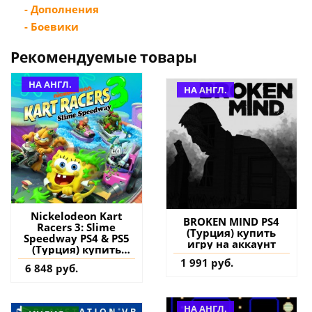
- Дополнения
- Боевики
Рекомендуемые товары
НА АНГЛ.
НА АНГЛ.
Nickelodeon Kart
BROKEN MIND PS4
Racers 3: Slime
(Турция) купить
Speedway PS4 & PS5
игру на аккаунт
(Турция) купить
игру на аккаунт
1 991 руб.
6 848 руб.
НА АНГЛ.