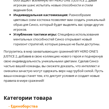
обогащают вселенную MY HERO ONE'S JUSTICE 2, давая
игрокам шанс испытать новые способности и стили
ведения боя.
Индивидуальная кастомизация:
Разнообразие
цветовых схем костюма позволяет вам создать уникальный
образ для Синсо, который будет выделять вас среди других
игроков.
Углубление тактики игры:
Специфика использования
ментальных способностей Синсо открывает новый
горизонт стратегий, которые раньше не были доступны.
Погрузитесь в мир захватывающих сражений MY HERO ONE'S
JUSTICE 2, добавив в свою коллекцию нового героя и подчеркнув
свою индивидуальность уникальными цветами. Сделав Синсо
частью вашей команды, вы сможете доказать, что интеллект и
смекалка зачастую могут одержать верх над грубой силой. Пусть
ваша команда станет тем, кто диктует условия и создает новые
правила в мире сражений!
Категории товара
- Единоборства