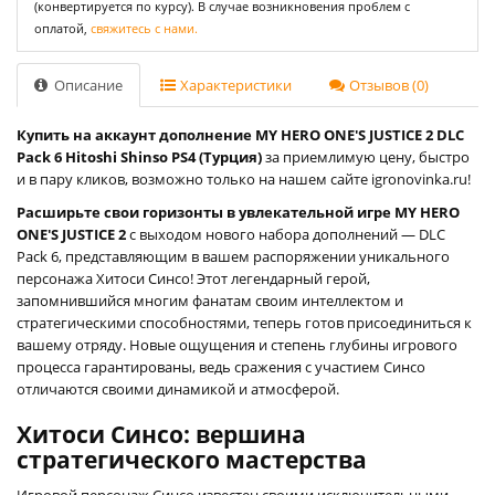
(конвертируется по курсу). В случае возникновения проблем с
оплатой,
свяжитесь с нами.
Описание
Характеристики
Отзывов (0)
Купить на аккаунт дополнение MY HERO ONE'S JUSTICE 2 DLC
Pack 6 Hitoshi Shinso PS4 (Турция)
за приемлимую цену, быстро
и в пару кликов, возможно только на нашем сайте igronovinka.ru!
Расширьте свои горизонты в увлекательной игре MY HERO
ONE'S JUSTICE 2
с выходом нового набора дополнений — DLC
Pack 6, представляющим в вашем распоряжении уникального
персонажа Хитоси Синсо! Этот легендарный герой,
запомнившийся многим фанатам своим интеллектом и
стратегическими способностями, теперь готов присоединиться к
вашему отряду. Новые ощущения и степень глубины игрового
процесса гарантированы, ведь сражения с участием Синсо
отличаются своими динамикой и атмосферой.
Хитоси Синсо: вершина
стратегического мастерства
Игровой персонаж Синсо известен своими исключительными