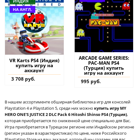
ИНДИЯ
НА АНГЛ.
ARCADE GAME SERIES:
VR Karts PS4 (Индия)
PAC-MAN PS4
купить игру на
(Турция) купить
аккаунт
игру на аккаунт
3 708 руб.
995 руб.
В нашем ассортименте обширная библиотека игр для консолей
Playstation 4 и Playstation 5, среди них можно
купить игру MY
HERO ONE'S JUSTICE 2 DLC Pack 6 Hitoshi Shinso PS4 (Турция)
,
которая приобретается по сниженной цене специально для Вас.
Игра приобретается в Турецком регионе или Индийском регионе
(регион указан в характеристиках) по цене, ниже Российского
Playstation Store на ваш аккаунт, который мы создаем для вас