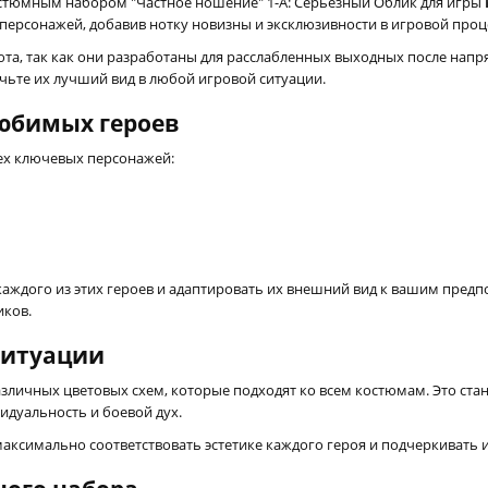
остюмным набором "Частное ношение" 1-A: Серьезный Облик для игры
ерсонажей, добавив нотку новизны и эксклюзивности в игровой проц
та, так как они разработаны для расслабленных выходных после напр
ечьте их лучший вид в любой игровой ситуации.
юбимых героев
ех ключевых персонажей:
ждого из этих героев и адаптировать их внешний вид к вашим предпо
иков.
ситуации
зличных цветовых схем, которые подходят ко всем костюмам. Это ста
идуальность и боевой дух.
аксимально соответствовать эстетике каждого героя и подчеркивать и