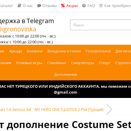
Каталог
О нас
Отзывы
Акции
FAQ
Как приобрест
ержка в Telegram
igronovinka
азов: с 10:00 до 22:00 (пн. - вс.)
ка: с 10:00 до 22:00 (пн. - вс.)
ия
Аркада
Боевики
Вождение и гонки
Головоломки
Для веч
чения
Ролевые игры
Семейные
Симуляторы
Спорт
Стратег
Дополнения
У ВАС НЕТ ТУРЕЦКОГО ИЛИ ИНДИЙСКОГО АККАУНТА, мы поможем соз
@gmail.com
ar) 1-A Serious Set - MY HERO ONE'S JUSTICE 2 PS4 (Турция)
 дополнение Costume Set 