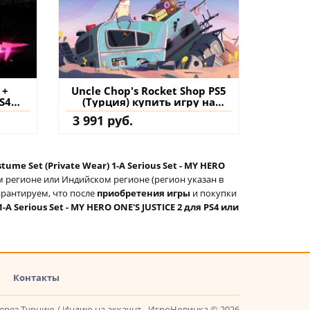
 +
Uncle Chop's Rocket Shop PS5
PS4
(Турция) купить игру на
на
аккаунт
3 991 руб.
tume Set (Private Wear) 1-A Serious Set - MY HERO
м регионе или Индийском регионе (регион указан в
арантируем, что после
приобретения игры
и покупки
-A Serious Set - MY HERO ONE'S JUSTICE 2 для PS4 или
Контакты
через Турцию / Индию на аккаунт - ИгроНовинка © 2026