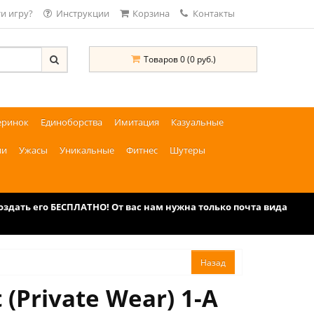
и игру?
Инструкции
Корзина
Контакты
Товаров 0 (0 руб.)
еринок
Единоборства
Имитация
Казуальные
ии
Ужасы
Уникальные
Фитнес
Шутеры
дать его БЕСПЛАТНО! От вас нам нужна только почта вида
(Private Wear) 1-A