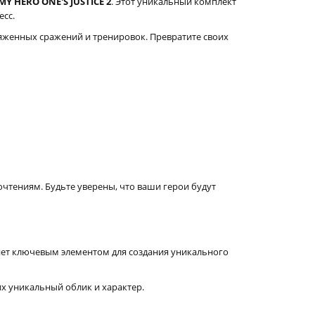
MY HERO ONE'S JUSTICE 2
. Этот уникальный комплект
есс.
яженных сражений и тренировок. Превратите своих
чтениям. Будьте уверены, что ваши герои будут
нет ключевым элементом для создания уникального
х уникальный облик и характер.