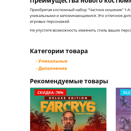
Преимущества нового костюмн
Приобретая костюмный набор "Частное ношение" 1-A: 
уникальными и запоминающимися. Это отличное допол
игровых персонажей.
Не упустите возможность изменить стиль ваших персо
Категории товара
- Уникальные
- Дополнения
Рекомендуемые товары
СКИДКА -76%
DLC