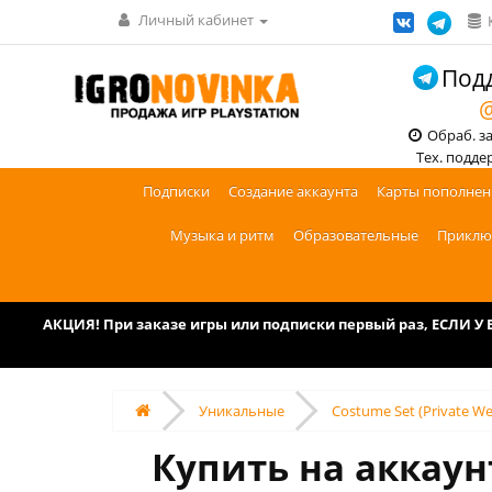
Личный кабинет
Подд
@
Обраб. зак
Тех. поддерж
Подписки
Создание аккаунта
Карты пополнен
Музыка и ритм
Образовательные
Приклю
АКЦИЯ! При заказе игры или подписки первый раз, ЕСЛИ 
Уникальные
Costume Set (Private We
Купить на аккаунт