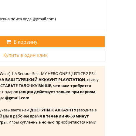
 нужна почта вида @gmail.com)
В корзину
Купить в один клик
Wear) 1-A Serious Set - MY HERO ONE'S JUSTICE 2 PS4
НА ВАШ ТУРЕЦКИЙ АККАУНТ PLAYSTATION
, если у
СТАВЬТЕ ГАЛОЧКУ ВЫШЕ, что вам требуется
 в подарок
(акция действует только при первом
ида
@gmail.com
.
 указываете нам
ДОСТУПЫ К АККАУНТУ
(вводите в
й мы в рабочее время
в течении 40-50 минут
гры
. Игры купленные ночью приобретаются нами