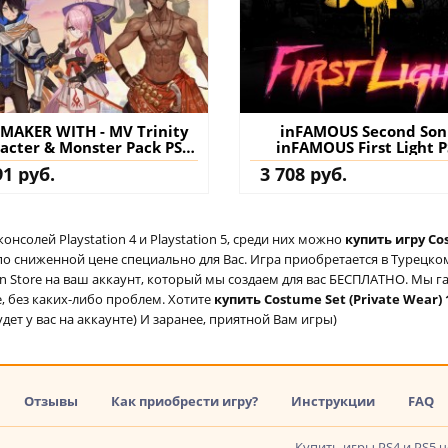
MAKER WITH - MV Trinity
inFAMOUS Second Son
acter & Monster Pack PS4
inFAMOUS First Light 
 PS5 (Турция) купить
(Индия) купить игру 
91 руб.
3 708 руб.
ополнение на аккаунт
аккаунт
солей Playstation 4 и Playstation 5, среди них можно
купить игру Cos
 по сниженной цене специально для Вас. Игра приобретается в Турецко
ion Store на ваш аккаунт, который мы создаем для вас БЕСПЛАТНО. Мы г
е, без каких-либо проблем. Хотите
купить Costume Set (Private Wear) 1
дет у вас на аккаунте) И заранее, приятной Вам игры)
Отзывы
Как приобрести игру?
Инструкции
FAQ
Купить игры PS4 и PS5 