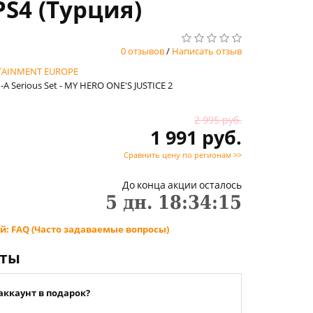
PS4 (Турция)
0 отзывов
/
Написать отзыв
TAINMENT EUROPE
1-A Serious Set - MY HERO ONE'S JUSTICE 2
2 995 руб.
1 991 руб.
Сравнить цену по регионам >>
До конца акции осталось
5
дн.
18
:
34
:
14
й: FAQ (Часто задаваемые вопросы)
нты
аккаунт в подарок?