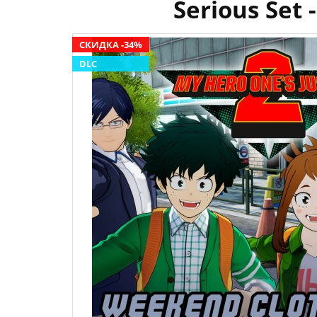
Serious Set
СКИДКА -34%
DLC