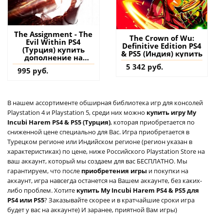
The Assignment - The
The Crown of Wu:
Evil Within PS4
Definitive Edition PS4
(Турция) купить
& PS5 (Индия) купить
дополнение на
аккаунт
5 342 руб.
995 руб.
В нашем ассортименте обширная библиотека игр для консолей
Playstation 4 и Playstation 5, среди них можно
купить игру My
Incubi Harem PS4 & PS5 (Турция)
, которая приобретается по
сниженной цене специально для Вас. Игра приобретается в
Турецком регионе или Индийском регионе (регион указан в
характеристиках) по цене, ниже Российского Playstation Store на
ваш аккаунт, который мы создаем для вас БЕСПЛАТНО. Мы
гарантируем, что после
приобретения игры
и покупки на
аккаунт, игра навсегда останется на Вашем аккаунте, без каких-
либо проблем. Хотите
купить My Incubi Harem PS4 & PS5 для
PS4 или PS5
? Заказывайте скорее и в кратчайшие сроки игра
будет у вас на аккаунте) И заранее, приятной Вам игры)