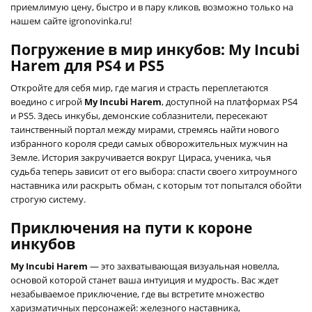
приемлимую цену, быстро и в пару кликов, возможно только на
нашем сайте igronovinka.ru!
Погружение в мир инкубов: My Incubi
Harem для PS4 и PS5
Откройте для себя мир, где магия и страсть переплетаются
воедино с игрой
My Incubi Harem
, доступной на платформах PS4
и PS5. Здесь инкубы, демонские соблазнители, пересекают
таинственный портал между мирами, стремясь найти нового
избранного короля среди самых обворожительных мужчин на
Земле. История закручивается вокруг Цираса, ученика, чья
судьба теперь зависит от его выбора: спасти своего хитроумного
наставника или раскрыть обман, с которым тот попытался обойти
строгую систему.
Приключения на пути к короне
инкубов
My Incubi Harem
— это захватывающая визуальная новелла,
основой которой станет ваша интуиция и мудрость. Вас ждет
незабываемое приключение, где вы встретите множество
харизматичных персонажей: железного наставника,