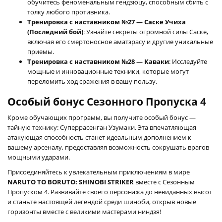
обучитесь феноменальным гендзюцу, способным сбить с
толку любого противника.
Тренировка с наставником №27 — Саске Учиха
(Последний бой)
: Узнайте секреты огромной силы Саске,
включая его смертоносное аматэрасу и другие уникальные
приемы.
Тренировка с наставником №28 — Каваки
: Исследуйте
мощные и инновационные техники, которые могут
переломить ход сражения в вашу пользу.
Особый бонус Сезонного Пропуска 4
Кроме обучающих программ, вы получите особый бонус —
тайную технику: Суперрасенган Узумаки. Эта впечатляющая
атакующая способность станет идеальным дополнением к
вашему арсеналу, предоставляя возможность сокрушать врагов
мощными ударами.
Присоединяйтесь к увлекательным приключениям в мире
NARUTO TO BORUTO: SHINOBI STRIKER
вместе с Сезонным
Пропуском 4. Развивайте своего персонажа до невиданных высот
и станьте настоящей легендой среди шиноби, открыв новые
горизонты вместе с великими мастерами ниндзя!