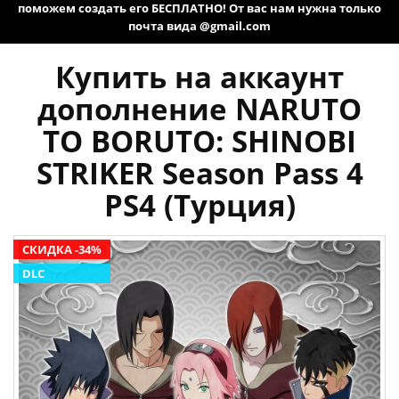
поможем создать его БЕСПЛАТНО! От вас нам нужна только
почта вида @gmail.com
Купить на аккаунт
дополнение NARUTO
TO BORUTO: SHINOBI
STRIKER Season Pass 4
PS4 (Турция)
СКИДКА -34%
DLC