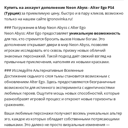
Купить на аккаунт дополнение Neon Abyss - Alter Ego PS4
(Турция)
за приемлимую цену, быстро и в пару кликов, возможно
только на нашем сайте igronovinka.ru!
### Погружение в Мир Neon Abyss с Alter Ego
Neon Abyss: Alter Ego предоставляет
уникальную возможность
для тех, кто стремится бросить вызов Новым богам. Это
дополнение открывает двери в мир Neon Abyss, позволяя
игрокам исследовать его сквозь призму новых обличий
знакомых персонажей. Такой подход даёт свежий взгляд на
привычные приключения, наполняя их новыми красками.
### Исследуйте Альтернативные Вселенные
Достижение седьмого слоя тьмы становится возможным с
обновлением Alter Ego. Здесь предоставляются безграничные
возможности для истинного эксперимента с идентичностями
любимых героев. Ощутите мощь новых способностей, которые
разнообразят игровой процесс и откроют новые горизонты в
сражениях.
Ваши любимые персонажи получают восемь уникальных альтер
эго, каждое из которых обладает собственными потрясающими
навыками. Это далеко не просто визуальные изменения —