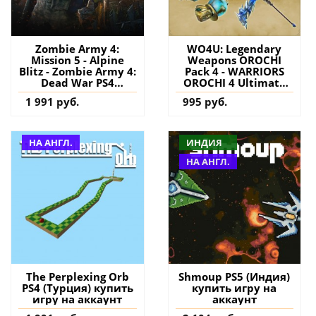
Zombie Army 4:
WO4U: Legendary
Mission 5 - Alpine
Weapons OROCHI
Blitz - Zombie Army 4:
Pack 4 - WARRIORS
Dead War PS4
OROCHI 4 Ultimate
(Турция) купить
PS4 (Турция) купить
1 991 руб.
995 руб.
дополнение на
дополнение на
аккаунт
аккаунт
НА АНГЛ.
ИНДИЯ
НА АНГЛ.
The Perplexing Orb
Shmoup PS5 (Индия)
PS4 (Турция) купить
купить игру на
игру на аккаунт
аккаунт