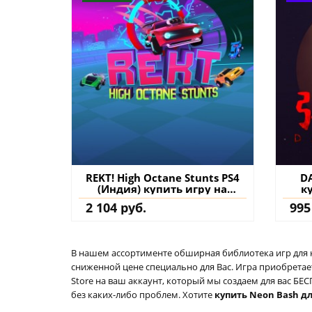
REKT! High Octane Stunts PS4
D
(Индия) купить игру на
к
аккаунт
2 104 руб.
995
В нашем ассортименте обширная библиотека игр для кон
сниженной цене специально для Вас. Игра приобретает
Store на ваш аккаунт, который мы создаем для вас Б
без каких-либо проблем. Хотите
купить Neon Bash дл