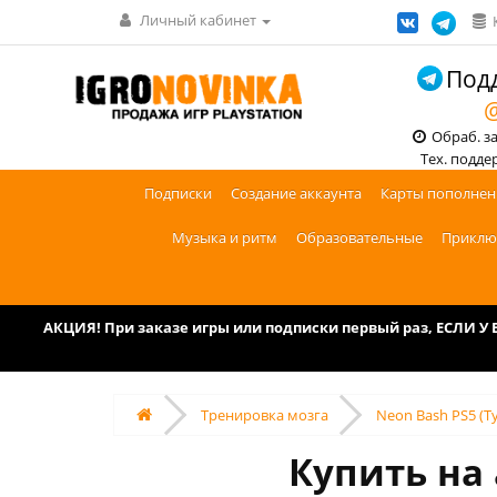
Личный кабинет
Подд
@
Обраб. зак
Тех. поддерж
Подписки
Создание аккаунта
Карты пополнен
Музыка и ритм
Образовательные
Приклю
АКЦИЯ! При заказе игры или подписки первый раз, ЕСЛИ 
Тренировка мозга
Neon Bash PS5 (Т
Купить на 