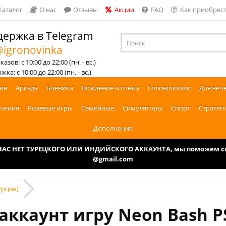
Каталог
О нас
Отзывы
Акции
FAQ
Как приобрест
ержка в Telegram
igronovinka
азов: с 10:00 до 22:00 (пн. - вс.)
ка: с 10:00 до 22:00 (пн. - вс.)
ия
Аркада
Боевики
Вождение и гонки
Головоломки
Для веч
чения
Ролевые игры
Семейные
Симуляторы
Спорт
Стратег
Дополнения
У ВАС НЕТ ТУРЕЦКОГО ИЛИ ИНДИЙСКОГО АККАУНТА, мы поможем соз
@gmail.com
урция)
аккаунт игру Neon Bash P