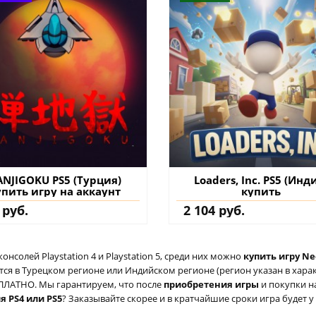
ANJIGOKU PS5 (Турция)
Loaders, Inc. PS5 (Инд
упить игру на аккаунт
купить
 руб.
2 104 руб.
солей Playstation 4 и Playstation 5, среди них можно
купить игру Ne
ся в Турецком регионе или Индийском регионе (регион указан в характ
ЕСПЛАТНО. Мы гарантируем, что после
приобретения игры
и покупки н
я PS4 или PS5
? Заказывайте скорее и в кратчайшие сроки игра будет у 