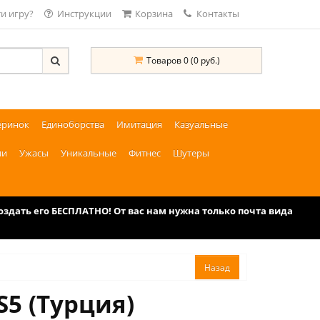
и игру?
Инструкции
Корзина
Контакты
Товаров 0 (0 руб.)
еринок
Единоборства
Имитация
Казуальные
ии
Ужасы
Уникальные
Фитнес
Шутеры
дать его БЕСПЛАТНО! От вас нам нужна только почта вида
S5 (Турция)