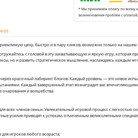
* Мы принимаем оплату по всему ми
возникновения проблем с оплатой
 (0)
риемлимую цену, быстро и в пару кликов, возможно только на нашем са
Погружайтесь с головой в эту захватывающую и яркую игру, которая п
ексы, но и развить стратегическое мышление, наслаждаясь каждым мг
у через красочный лабиринт блоков. Каждый уровень — это новое исп
испытаниями. Каждый завершенный этап вознаградит вас впечатляющ
е очарования и волшебства.
для всех членов семьи. Увлекательный игровой процесс с легкостью 
стные усилия приводят к успехам, отмеченным великолепными специа
 для игроков любого возраста;