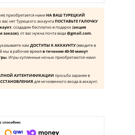
ция) приобретается нами
НА ВАШ ТУРЕЦКИЙ
 у вас нет Турецкого аккаунта
ПОСТАВЬТЕ ГАЛОЧКУ
ккаунт
, создадим бесплатно в подарок
(акция
м заказе)
, от вас нужна почта вида
@gmail.com
.
 указываете нам
ДОСТУПЫ К АККАУНТУ
(вводите в
й мы в рабочее время
в течении 40-50 минут
гры
. Игры купленные ночью приобретаются нами
АПНОЙ АУТЕНТИФИКАЦИИ
просьба заранее в
ОССТАНОВЛЕНИЯ
для мгновенного входа в аккаунт.
 способом: