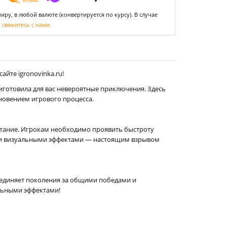
ру, в любой валюте (конвертируется по курсу). В случае
,
свяжитесь с нами.
йте igronovinka.ru!
риготовила для вас невероятные приключения. Здесь
новением игрового процесса.
ытание. Игрокам необходимо проявить быстроту
ими визуальными эффектами — настоящим взрывом
соединяет поколения за общими победами и
льными эффектами!