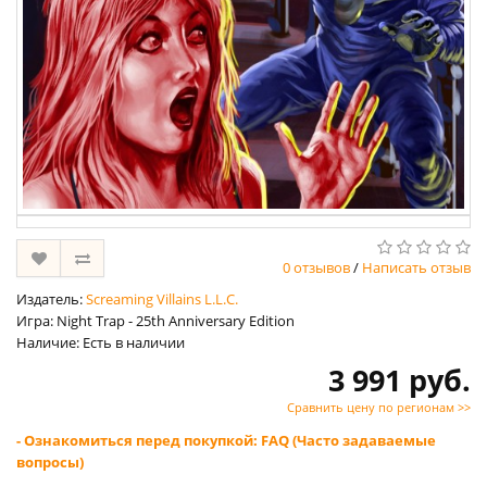
0 отзывов
/
Написать отзыв
Издатель:
Screaming Villains L.L.C.
Игра: Night Trap - 25th Anniversary Edition
Наличие: Есть в наличии
3 991 руб.
Сравнить цену по регионам >>
- Ознакомиться перед покупкой: FAQ (Часто задаваемые
вопросы)