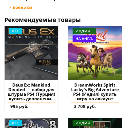
- Боевики
Рекомендуемые товары
DLC
ИНДИЯ
НА АНГЛ.
Deus Ex: Mankind
DreamWorks Spirit
Divided — набор для
Lucky's Big Adventure
штурма PS4 (Турция)
PS4 (Индия) купить
купить дополнение
игру на аккаунт
на аккаунт
995 руб.
3 708 руб.
DLC
ИНДИЯ