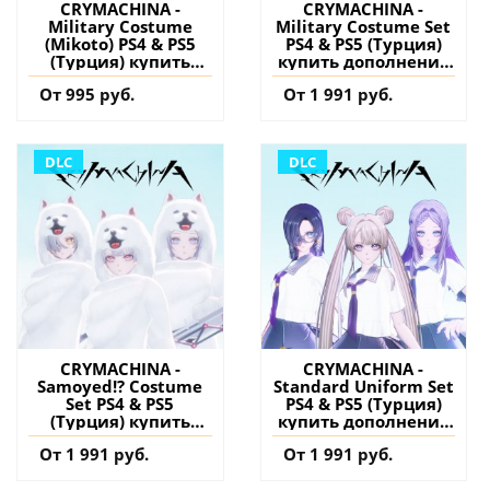
CRYMACHINA -
CRYMACHINA -
Military Costume
Military Costume Set
(Mikoto) PS4 & PS5
PS4 & PS5 (Турция)
(Турция) купить
купить дополнение
дополнение на
на аккаунт
От 995 руб.
От 1 991 руб.
аккаунт
DLC
DLC
CRYMACHINA -
CRYMACHINA -
Samoyed!? Costume
Standard Uniform Set
Set PS4 & PS5
PS4 & PS5 (Турция)
(Турция) купить
купить дополнение
дополнение на
на аккаунт
От 1 991 руб.
От 1 991 руб.
аккаунт