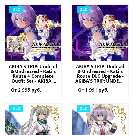
аккаунт
DLC
DLC
AKIBA'S TRIP: Undead
AKIBA'S TRIP: Undead
& Undressed - Kati's
& Undressed - Kati's
Route + Complete
Route DLC Upgrade -
Outfit Set - AKIBA'S
AKIBA'S TRIP: UNDEAD
TRIP: UNDEAD ＆
＆ UNDRESSED PS4
От 2 995 руб.
От 1 991 руб.
UNDRESSED PS4
(Турция) купить
(Турция) купить
дополнение на
дополнение на
аккаунт
аккаунт
DLC
DLC