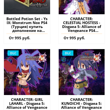
Bottled Potion Set - Ys
CHARACTER:
IX: Monstrum Nox PS4
CELESTIAL HOSTESS -
(Турция) купить
Disgaea 5: Alliance of
дополнение на
Vengeance PS4
аккаунт
(Турция) купить
От 995 руб.
От 995 руб.
дополнение на
аккаунт
DLC
DLC
CHARACTER: GIRL
CHARACTER:
LAHARL - Disgaea 5:
KUNOICHI - Disgaea 5:
Alliance of Vengeance
Alliance of Vengeance