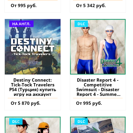
на аккаунт
От 995 руб.
От 5 342 руб.
НА АНГЛ.
DLC
Destiny Connect:
Disaster Report 4 -
Tick-Tock Travelers
Competitive
PS4 (Турция) купить
Swimsuit - Disaster
игру на аккаунт
Report 4 - Summer
Memories - PS4
От 5 870 руб.
От 995 руб.
(Турция) купить
дополнение на
аккаунт
DLC
DLC