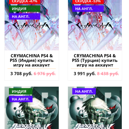
СКИДКА -47%
СКИДКА -53%
ИНДИЯ
НА АНГЛ.
НА АНГЛ.
CRYMACHINA PS4 &
CRYMACHINA PS4 &
PS5 (Индия) купить
PS5 (Турция) купить
игру на аккаунт
игру на аккаунт
3 708 руб.
6 976 руб.
3 991 руб.
8 438 руб.
ИНДИЯ
НА АНГЛ.
НА АНГЛ.