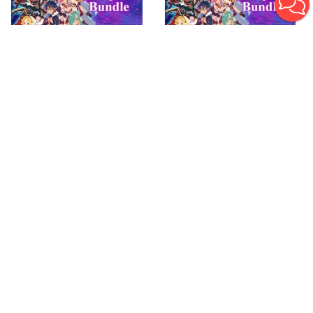
Disgaea 5 Complete
Disgaea 5 Complete
Bundle PS4 (Индия)
Bundle PS4 (Турция)
купить игру на
купить игру на
аккаунт
аккаунт
От 5 342 руб.
От 5 870 руб.
DLC
ИНДИЯ
НА АНГЛ.
DISGAEA 5: ALLIANCE
Disgaea 6 Complete
OF VENGEANCE
PS4 & PS5 (Индия)