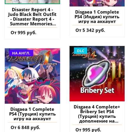
Disaster Report 4 -
Disgaea 1 Complete
Judo Black Belt Outfit
PS4 (Индия) купить
- Disaster Report 4 -
игру на аккаунт
Summer Memories -
PS4 (Турция) купить
От 5 342 руб.
От 995 руб.
дополнение на
аккаунт
DLC
НА АНГЛ.
Disgaea 4 Complete+
Disgaea 1 Complete
Bribery Set PS4
PS4 (Турция) купить
(Турция) купить
игру на аккаунт
дополнение на
аккаунт
От 6 848 руб.
От 995 руб.