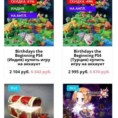
СКИДКА -61%
СКИДКА -49%
ИНДИЯ
НА АНГЛ.
НА АНГЛ.
Birthdays the
Birthdays the
Beginning PS4
Beginning PS4
(Индия) купить игру
(Турция) купить
на аккаунт
игру на аккаунт
2 104 руб.
5 342 руб.
2 995 руб.
5 870 руб.
DLC
DLC