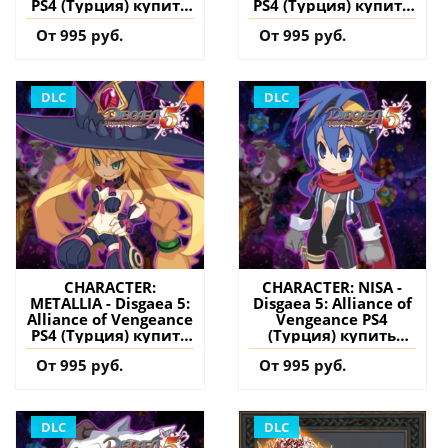
PS4 (Турция) купить
PS4 (Турция) купить
дополнение на
дополнение на
От 995 руб.
От 995 руб.
аккаунт
аккаунт
DLC
DLC
CHARACTER:
CHARACTER: NISA -
METALLIA - Disgaea 5:
Disgaea 5: Alliance of
Alliance of Vengeance
Vengeance PS4
PS4 (Турция) купить
(Турция) купить
дополнение на
дополнение на
От 995 руб.
От 995 руб.
аккаунт
аккаунт
DLC
DLC