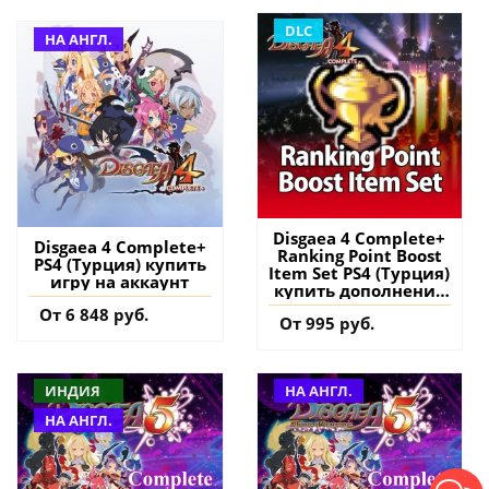
DLC
НА АНГЛ.
Disgaea 4 Complete+
Disgaea 4 Complete+
Ranking Point Boost
PS4 (Турция) купить
Item Set PS4 (Турция)
игру на аккаунт
купить дополнение
на аккаунт
От 6 848 руб.
От 995 руб.
ИНДИЯ
НА АНГЛ.
НА АНГЛ.