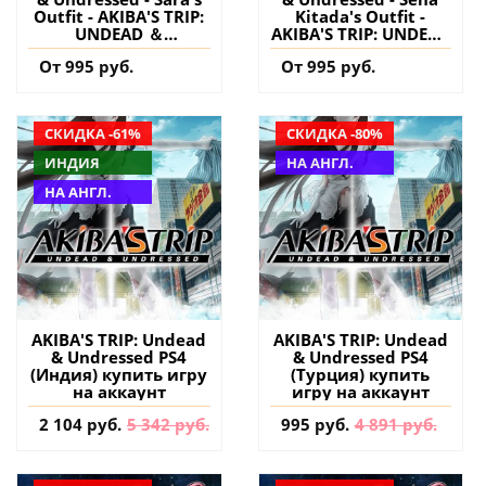
Outfit - AKIBA'S TRIP:
Kitada's Outfit -
UNDEAD ＆
AKIBA'S TRIP: UNDEAD
UNDRESSED PS4
＆ UNDRESSED PS4
От 995 руб.
От 995 руб.
(Турция) купить
(Турция) купить
дополнение на
дополнение на
аккаунт
аккаунт
СКИДКА -61%
СКИДКА -80%
ИНДИЯ
НА АНГЛ.
НА АНГЛ.
AKIBA'S TRIP: Undead
AKIBA'S TRIP: Undead
& Undressed PS4
& Undressed PS4
(Индия) купить игру
(Турция) купить
на аккаунт
игру на аккаунт
2 104 руб.
5 342 руб.
995 руб.
4 891 руб.