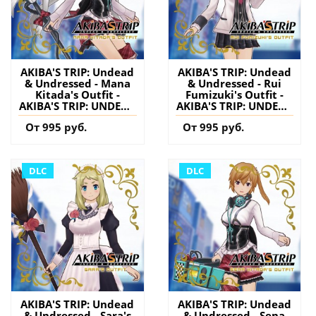
AKIBA'S TRIP: Undead
AKIBA'S TRIP: Undead
& Undressed - Mana
& Undressed - Rui
Kitada's Outfit -
Fumizuki's Outfit -
AKIBA'S TRIP: UNDEAD
AKIBA'S TRIP: UNDEAD
＆ UNDRESSED PS4
＆ UNDRESSED PS4
От 995 руб.
От 995 руб.
(Турция) купить
(Турция) купить
дополнение на
дополнение на
аккаунт
аккаунт
DLC
DLC
AKIBA'S TRIP: Undead
AKIBA'S TRIP: Undead
& Undressed - Sara's
& Undressed - Sena