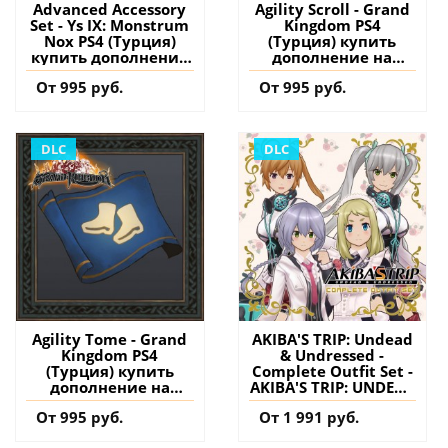
Advanced Accessory
Agility Scroll - Grand
Set - Ys IX: Monstrum
Kingdom PS4
Nox PS4 (Турция)
(Турция) купить
купить дополнение
дополнение на
на аккаунт
аккаунт
От 995 руб.
От 995 руб.
DLC
DLC
Agility Tome - Grand
AKIBA'S TRIP: Undead
Kingdom PS4
& Undressed -
(Турция) купить
Complete Outfit Set -
дополнение на
AKIBA'S TRIP: UNDEAD
аккаунт
＆ UNDRESSED PS4
От 995 руб.
От 1 991 руб.
(Турция) купить
дополнение на