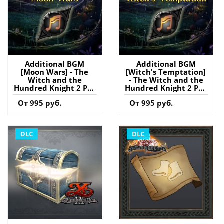
Additional BGM
Additional BGM
[Moon Wars] - The
[Witch's Temptation]
Witch and the
- The Witch and the
Hundred Knight 2 PS4
Hundred Knight 2 PS4
(Турция) купить
(Турция) купить
От 995 руб.
От 995 руб.
дополнение на
дополнение на
аккаунт
аккаунт
DLC
DLC