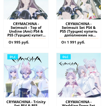
CRYMACHINA -
CRYMACHINA -
Swimsuit - Top of
Swimsuit Set PS4 &
Undine (Ami) PS4 &
PS5 (Турция) купить
PS5 (Турция) купить
дополнение на
дополнение на
аккаунт
От 995 руб.
От 1 991 руб.
аккаунт
DLC
DLC
CRYMACHINA - Trinity
CRYMACHINA -
Set PS4 & PS5
Wedding Dress Set