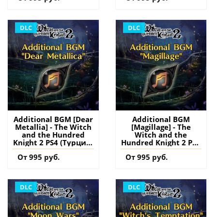
аккаунт
DLC
DLC
Additional BGM [Dear
Additional BGM
Metallia] - The Witch
[Magillage] - The
and the Hundred
Witch and the
Knight 2 PS4 (Турция)
Hundred Knight 2 PS4
купить дополнение
(Турция) купить
От 995 руб.
От 995 руб.
на аккаунт
дополнение на
аккаунт
DLC
DLC