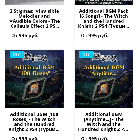
2 Stigmas: ★Invisible
Additional BGM Pack
Melodies and
[6 Songs] - The Witch
★Audible Colors - The
and the Hundred
Caligula Effect 2 PS4
Knight 2 PS4 (Турция)
(Турция) купить
купить дополнение
От 995 руб.
От 995 руб.
дополнение на
на аккаунт
аккаунт
DLC
DLC
Additional BGM [100
Additional BGM
Roses] - The Witch
[Anytime...] - The
and the Hundred
Witch and the
Knight 2 PS4 (Турция)
Hundred Knight 2 PS4
купить дополнение
(Турция) купить
От 995 руб.
От 995 руб.
на аккаунт
дополнение на