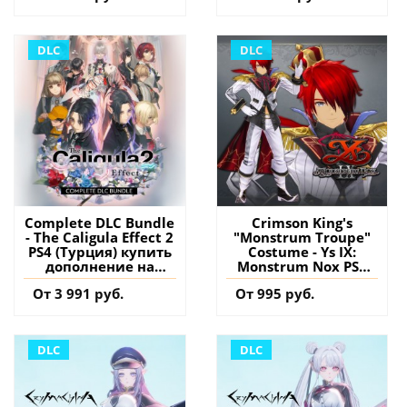
DLC
DLC
Complete DLC Bundle
Crimson King's
- The Caligula Effect 2
"Monstrum Troupe"
PS4 (Турция) купить
Costume - Ys IX:
дополнение на
Monstrum Nox PS4
аккаунт
(Турция) купить
От 3 991 руб.
От 995 руб.
дополнение на
аккаунт
DLC
DLC