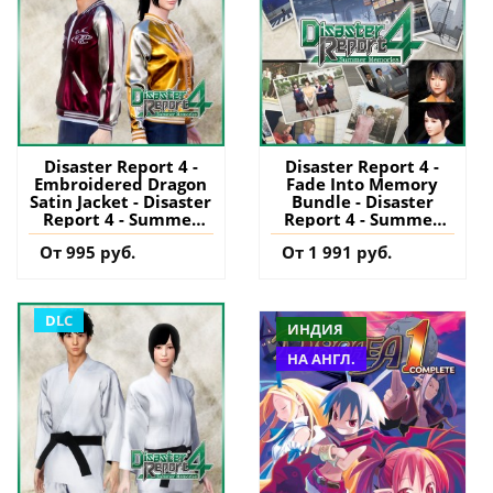
Disaster Report 4 -
Disaster Report 4 -
Embroidered Dragon
Fade Into Memory
Satin Jacket - Disaster
Bundle - Disaster
Report 4 - Summer
Report 4 - Summer
Memories - PS4
Memories - PS4
От 995 руб.
От 1 991 руб.
(Турция) купить
(Турция) купить
дополнение на
дополнение на
аккаунт
аккаунт
DLC
ИНДИЯ
НА АНГЛ.