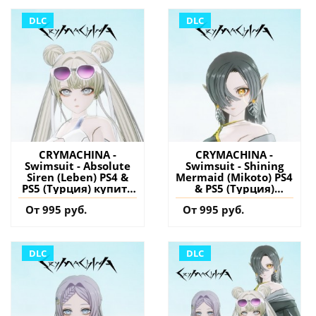
DLC
DLC
CRYMACHINA -
CRYMACHINA -
Swimsuit - Absolute
Swimsuit - Shining
Siren (Leben) PS4 &
Mermaid (Mikoto) PS4
PS5 (Турция) купить
& PS5 (Турция)
дополнение на
купить дополнение
От 995 руб.
От 995 руб.
аккаунт
на аккаунт
DLC
DLC