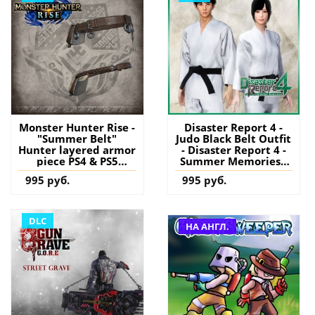
Monster Hunter Rise -
Disaster Report 4 -
"Summer Belt"
Judo Black Belt Outfit
Hunter layered armor
- Disaster Report 4 -
piece PS4 & PS5
Summer Memories -
(Турция) купить
PS4 (Турция) купить
995 руб.
995 руб.
дополнение на
дополнение на
аккаунт
аккаунт
DLC
НА АНГЛ.