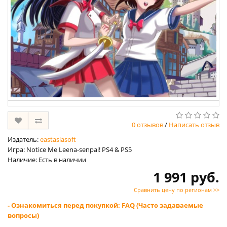
0 отзывов
/
Написать отзыв
Издатель:
eastasiasoft
Игра: Notice Me Leena-senpai! PS4 & PS5
Наличие: Есть в наличии
1 991 руб.
Сравнить цену по регионам >>
- Ознакомиться перед покупкой: FAQ (Часто задаваемые
вопросы)