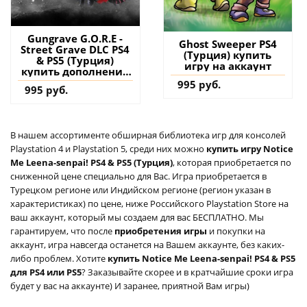
Gungrave G.O.R.E -
Ghost Sweeper PS4
Street Grave DLC PS4
(Турция) купить
& PS5 (Турция)
игру на аккаунт
купить дополнение
на аккаунт
995 руб.
995 руб.
В нашем ассортименте обширная библиотека игр для консолей
Playstation 4 и Playstation 5, среди них можно
купить игру Notice
Me Leena-senpai! PS4 & PS5 (Турция)
, которая приобретается по
сниженной цене специально для Вас. Игра приобретается в
Турецком регионе или Индийском регионе (регион указан в
характеристиках) по цене, ниже Российского Playstation Store на
ваш аккаунт, который мы создаем для вас БЕСПЛАТНО. Мы
гарантируем, что после
приобретения игры
и покупки на
аккаунт, игра навсегда останется на Вашем аккаунте, без каких-
либо проблем. Хотите
купить Notice Me Leena-senpai! PS4 & PS5
для PS4 или PS5
? Заказывайте скорее и в кратчайшие сроки игра
будет у вас на аккаунте) И заранее, приятной Вам игры)