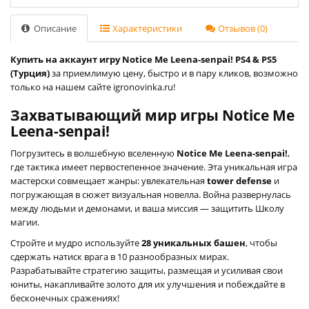
Описание
Характеристики
Отзывов (0)
Купить на аккаунт игру Notice Me Leena-senpai! PS4 & PS5
(Турция)
за приемлимую цену, быстро и в пару кликов, возможно
только на нашем сайте igronovinka.ru!
Захватывающий мир игры Notice Me
Leena-senpai!
Погрузитесь в волшебную вселенную
Notice Me Leena-senpai!
,
где тактика имеет первостепенное значение. Эта уникальная игра
мастерски совмещает жанры: увлекательная
tower defense
и
погружающая в сюжет визуальная новелла. Война развернулась
между людьми и демонами, и ваша миссия — защитить Школу
магии.
Стройте и мудро используйте
28 уникальных башен
, чтобы
сдержать натиск врага в 10 разнообразных мирах.
Разрабатывайте стратегию защиты, размещая и усиливая свои
юниты, накапливайте золото для их улучшения и побеждайте в
бесконечных сражениях!