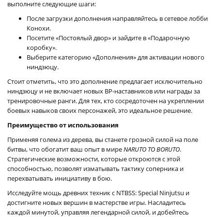
выполните следующие шаги:
После загрузки дополнения направляйтесь в сетевое лобби
Конохи.
Посетите «Постоялый двор» и зайдите в «Подарочную
коробку».
Выберите категорию «Дополнения» для активации нового
ниндзюцу.
Стоит отметить, что это дополнение предлагает исключительно
ниндзюцу и не включает новых ВР-наставников или награды за
тренировочные ранги. Для тех, кто сосредоточен на укреплении
боевых навыков своих персонажей, это идеальное решение.
Преимущество от использования
Применяя голема из дерева, вы станете грозной силой на поле
битвы, что обогатит ваш опыт в мире
NARUTO TO BORUTO
.
Стратегические возможности, которые откроются с этой
способностью, позволят изматывать тактику соперника и
перехватывать инициативу в бою.
Исследуйте мощь древних техник с NTBSS: Special Ninjutsu и
достигните новых вершин в мастерстве игры. Насладитесь
каждой минутой, управляя легендарной силой, и добейтесь