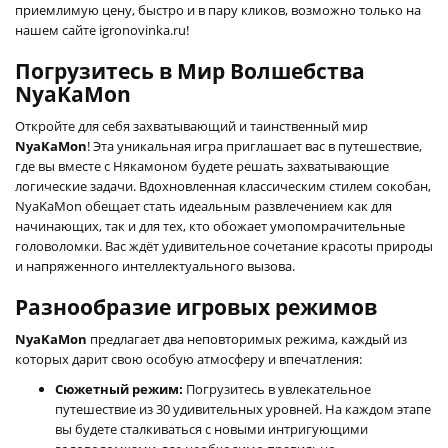
приемлимую цену, быстро и в пару кликов, возможно только на
нашем сайте igronovinka.ru!
Погрузитесь в Мир Волшебства
NyaKaMon
Откройте для себя захватывающий и таинственный мир
NyaKaMon
! Эта уникальная игра приглашает вас в путешествие,
где вы вместе с Някамоном будете решать захватывающие
логические задачи. Вдохновленная классическим стилем сокобан,
NyaKaMon обещает стать идеальным развлечением как для
начинающих, так и для тех, кто обожает умопомрачительные
головоломки. Вас ждёт удивительное сочетание красоты природы
и напряженного интеллектуального вызова.
Разнообразие игровых режимов
NyaKaMon
предлагает два неповторимых режима, каждый из
которых дарит свою особую атмосферу и впечатления:
Сюжетный режим:
Погрузитесь в увлекательное
путешествие из 30 удивительных уровней. На каждом этапе
вы будете сталкиваться с новыми интригующими