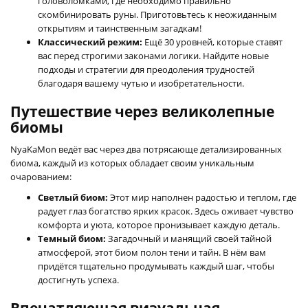
головоломками, где необходимо правильно
скомбинировать руны. Приготовьтесь к неожиданным
открытиям и таинственным загадкам!
Классический режим:
Ещё 30 уровней, которые ставят
вас перед строгими законами логики. Найдите новые
подходы и стратегии для преодоления трудностей
благодаря вашему чутью и изобретательности.
Путешествие через великолепные
биомы
NyaKaMon ведёт вас через два потрясающе детализированных
биома, каждый из которых обладает своим уникальным
очарованием:
Светлый биом:
Этот мир наполнен радостью и теплом, где
радует глаз богатство ярких красок. Здесь оживает чувство
комфорта и уюта, которое пронизывает каждую деталь.
Темный биом:
Загадочный и манящий своей тайной
атмосферой, этот биом полон тени и тайн. В нём вам
придётся тщательно продумывать каждый шаг, чтобы
достигнуть успеха.
Впечатляющая визуальная