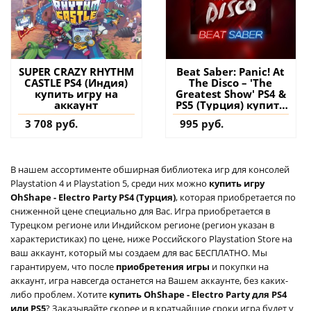
SUPER CRAZY RHYTHM
Beat Saber: Panic! At
CASTLE PS4 (Индия)
The Disco – 'The
купить игру на
Greatest Show' PS4 &
аккаунт
PS5 (Турция) купить
дополнение на
3 708 руб.
995 руб.
аккаунт
В нашем ассортименте обширная библиотека игр для консолей
Playstation 4 и Playstation 5, среди них можно
купить игру
OhShape - Electro Party PS4 (Турция)
, которая приобретается по
сниженной цене специально для Вас. Игра приобретается в
Турецком регионе или Индийском регионе (регион указан в
характеристиках) по цене, ниже Российского Playstation Store на
ваш аккаунт, который мы создаем для вас БЕСПЛАТНО. Мы
гарантируем, что после
приобретения игры
и покупки на
аккаунт, игра навсегда останется на Вашем аккаунте, без каких-
либо проблем. Хотите
купить OhShape - Electro Party для PS4
или PS5
? Заказывайте скорее и в кратчайшие сроки игра будет у