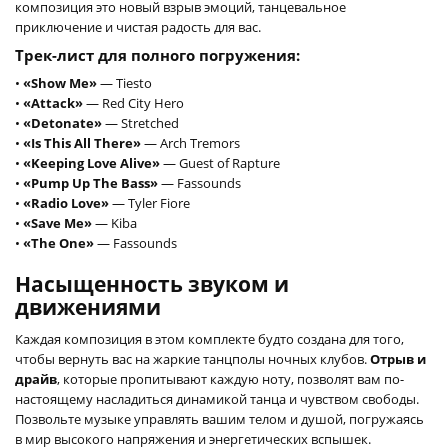
композиция это новый взрыв эмоций, танцевальное
приключение и чистая радость для вас.
Трек-лист для полного погружения:
•
«Show Me»
— Tiesto
•
«Attack»
— Red City Hero
•
«Detonate»
— Stretched
•
«Is This All There»
— Arch Tremors
•
«Keeping Love Alive»
— Guest of Rapture
•
«Pump Up The Bass»
— Fassounds
•
«Radio Love»
— Tyler Fiore
•
«Save Me»
— Kiba
•
«The One»
— Fassounds
Насыщенность звуком и
движениями
Каждая композиция в этом комплекте будто создана для того,
чтобы вернуть вас на жаркие танцполы ночных клубов.
Отрыв и
драйв
, которые пропитывают каждую ноту, позволят вам по-
настоящему насладиться динамикой танца и чувством свободы.
Позвольте музыке управлять вашим телом и душой, погружаясь
в мир высокого напряжения и энергетических вспышек.