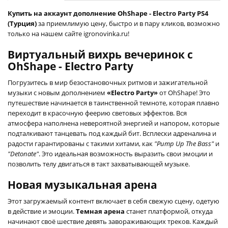
Купить на аккаунт дополнение OhShape - Electro Party PS4
(Турция)
за приемлимую цену, быстро и в пару кликов, возможно
только на нашем сайте igronovinka.ru!
Виртуальный вихрь вечеринок с
OhShape - Electro Party
Погрузитесь в мир безостановочных ритмов и зажигательной
музыки с новым дополнением
«Electro Party»
от OhShape! Это
путешествие начинается в таинственной темноте, которая плавно
переходит в красочную феерию световых эффектов. Вся
атмосфера наполнена невероятной энергией и напором, которые
подталкивают танцевать под каждый бит. Всплески адреналина и
радости гарантированы с такими хитами, как
"Pump Up The Bass"
и
"Detonate"
. Это идеальная возможность выразить свои эмоции и
позволить телу двигаться в такт захватывающей музыке.
Новая музыкальная арена
Этот загружаемый контент включает в себя свежую сцену, одетую
в действие и эмоции.
Темная арена
станет платформой, откуда
начинают своё шествие девять завораживающих треков. Каждый