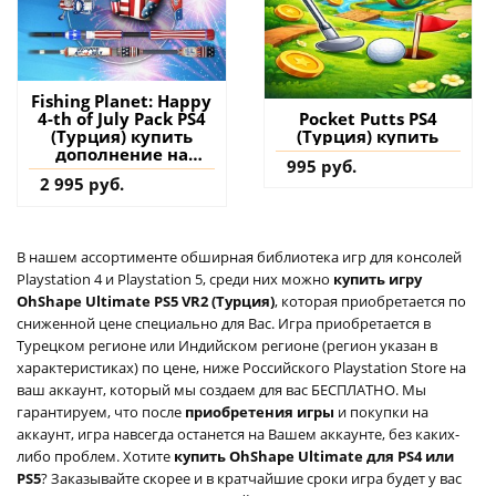
Fishing Planet: Happy
4-th of July Pack PS4
Pocket Putts PS4
(Турция) купить
(Турция) купить
дополнение на
995 руб.
аккаунт
2 995 руб.
В нашем ассортименте обширная библиотека игр для консолей
Playstation 4 и Playstation 5, среди них можно
купить игру
OhShape Ultimate PS5 VR2 (Турция)
, которая приобретается по
сниженной цене специально для Вас. Игра приобретается в
Турецком регионе или Индийском регионе (регион указан в
характеристиках) по цене, ниже Российского Playstation Store на
ваш аккаунт, который мы создаем для вас БЕСПЛАТНО. Мы
гарантируем, что после
приобретения игры
и покупки на
аккаунт, игра навсегда останется на Вашем аккаунте, без каких-
либо проблем. Хотите
купить OhShape Ultimate для PS4 или
PS5
? Заказывайте скорее и в кратчайшие сроки игра будет у вас