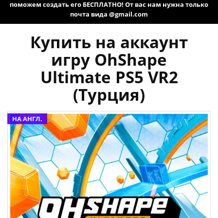
поможем создать его БЕСПЛАТНО! От вас нам нужна только
почта вида @gmail.com
Купить на аккаунт
игру OhShape
Ultimate PS5 VR2
(Турция)
НА АНГЛ.