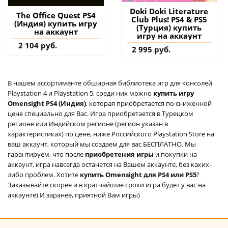
Doki Doki Literature
The Office Quest PS4
Club Plus! PS4 & PS5
(Индия) купить игру
(Турция) купить
на аккаунт
игру на аккаунт
2 104 руб.
2 995 руб.
В нашем ассортименте обширная библиотека игр для консолей
Playstation 4 и Playstation 5, среди них можно
купить игру
Omensight PS4 (Индия)
, которая приобретается по сниженной
цене специально для Вас. Игра приобретается в Турецком
регионе или Индийском регионе (регион указан в
характеристиках) по цене, ниже Российского Playstation Store на
ваш аккаунт, который мы создаем для вас БЕСПЛАТНО. Мы
гарантируем, что после
приобретения игры
и покупки на
аккаунт, игра навсегда останется на Вашем аккаунте, без каких-
либо проблем. Хотите
купить Omensight для PS4 или PS5
?
Заказывайте скорее и в кратчайшие сроки игра будет у вас на
аккаунте) И заранее, приятной Вам игры)