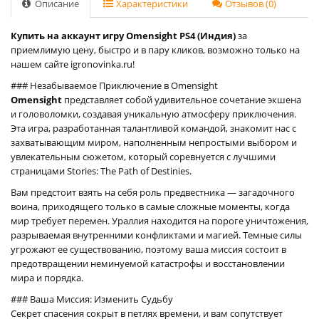
Описание
Характеристики
Отзывов (0)
Купить на аккаунт игру Omensight PS4 (Индия)
за
приемлимую цену, быстро и в пару кликов, возможно только на
нашем сайте igronovinka.ru!
### Незабываемое Приключение в Omensight
Omensight
представляет собой удивительное сочетание экшена
и головоломки, создавая уникальную атмосферу приключения.
Эта игра, разработанная талантливой командой, знакомит нас с
захватывающим миром, наполненным непростыми выбором и
увлекательным сюжетом, который соревнуется с лучшими
страницами Stories: The Path of Destinies.
Вам предстоит взять на себя роль предвестника — загадочного
воина, приходящего только в самые сложные моменты, когда
мир требует перемен. Ураллия находится на пороге уничтожения,
разрываемая внутренними конфликтами и магией. Темные силы
угрожают ее существованию, поэтому ваша миссия состоит в
предотвращении неминуемой катастрофы и восстановлении
мира и порядка.
### Ваша Миссия: Изменить Судьбу
Секрет спасения сокрыт в петлях времени, и вам сопутствует