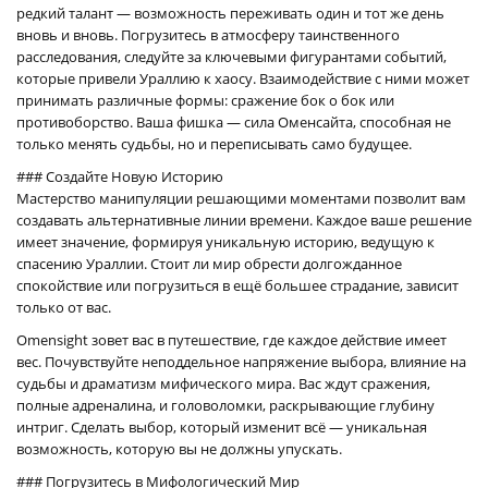
редкий талант — возможность переживать один и тот же день
вновь и вновь. Погрузитесь в атмосферу таинственного
расследования, следуйте за ключевыми фигурантами событий,
которые привели Ураллию к хаосу. Взаимодействие с ними может
принимать различные формы: сражение бок о бок или
противоборство. Ваша фишка — сила Оменсайта, способная не
только менять судьбы, но и переписывать само будущее.
### Создайте Новую Историю
Мастерство манипуляции решающими моментами позволит вам
создавать альтернативные линии времени. Каждое ваше решение
имеет значение, формируя уникальную историю, ведущую к
спасению Ураллии. Стоит ли мир обрести долгожданное
спокойствие или погрузиться в ещё большее страдание, зависит
только от вас.
Omensight зовет вас в путешествие, где каждое действие имеет
вес. Почувствуйте неподдельное напряжение выбора, влияние на
судьбы и драматизм мифического мира. Вас ждут сражения,
полные адреналина, и головоломки, раскрывающие глубину
интриг. Сделать выбор, который изменит всё — уникальная
возможность, которую вы не должны упускать.
### Погрузитесь в Мифологический Мир