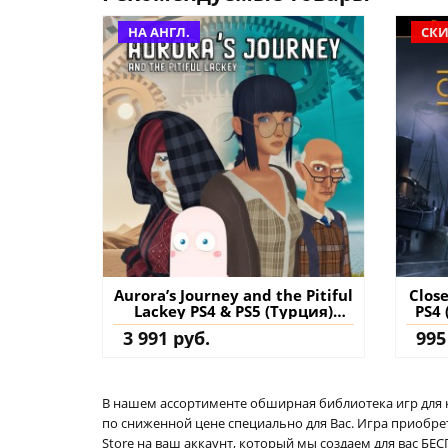
НА АНГЛ.
СКИ
Aurora’s Journey and the Pitiful
Close
Lackey PS4 & PS5 (Турция)
PS4 
купить игру на аккаунт
3 991 руб.
995
В нашем ассортименте обширная библиотека игр для кон
по сниженной цене специально для Вас. Игра приобрет
Store на ваш аккаунт, который мы создаем для вас Б