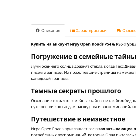
Описание
Характеристики
Отзывов
Купить на аккаунт игру Open Roads PS4 & PS5 (Турц
Погружение в семейные тайн
Лучи осеннего солнца дразнят стекла, когда Тесс Див
писем и записей. Их пожелтевшие страницы намекают
канадской границы.
Темные секреты прошлого
Осознание того, что семейные тайны не так безобидны
путешествие по следам наследства и воспоминаний, 
Путешествие в неизвестное
Игра Open Roads приглашает вас в
захватывающее 
погребенных воспоминаний, которые Опал пыталась за