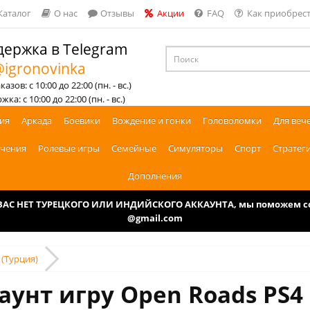
Каталог
О нас
Отзывы
Акции
FAQ
Как приобрест
ержка в Telegram
igronovinka
азов: с 10:00 до 22:00 (пн. - вс.)
ка: с 10:00 до 22:00 (пн. - вс.)
ия
Аркада
Боевики
Вождение и гонки
Головоломки
Для веч
чения
Ролевые игры
Семейные
Симуляторы
Спорт
Стратег
Дополнения
У ВАС НЕТ ТУРЕЦКОГО ИЛИ ИНДИЙСКОГО АККАУНТА, мы поможем соз
@gmail.com
 (Турция)
аунт игру Open Roads PS4 