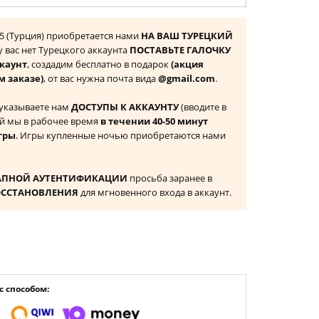
S5 (Турция) приобретается нами
НА ВАШ ТУРЕЦКИЙ
 у вас нет Турецкого аккаунта
ПОСТАВЬТЕ ГАЛОЧКУ
ккаунт
, создадим бесплатно в подарок
(акция
м заказе)
, от вас нужна почта вида
@gmail.com
.
 указываете нам
ДОСТУПЫ К АККАУНТУ
(вводите в
й мы в рабочее время
в течении 40-50 минут
гры
. Игры купленные ночью приобретаются нами
АПНОЙ АУТЕНТИФИКАЦИИ
просьба заранее в
ОССТАНОВЛЕНИЯ
для мгновенного входа в аккаунт.
 способом: