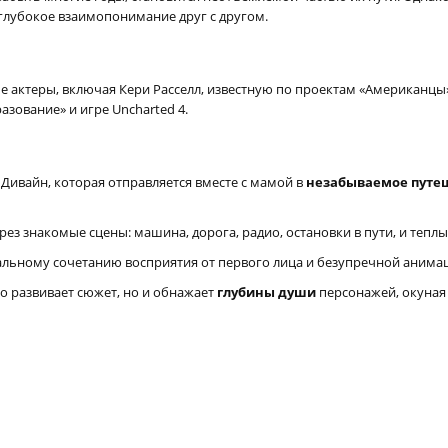
и глубокое взаимопонимание друг с другом.
 актеры, включая Кери Расселл, известную по проектам «Американцы» 
зование» и игре Uncharted 4.
 Дивайн, которая отправляется вместе с мамой в
незабываемое путе
рез знакомые сцены: машина, дорога, радио, остановки в пути, и тепл
альному сочетанию восприятия от первого лица и безупречной аним
о развивает сюжет, но и обнажает
глубины души
персонажей, окуная 