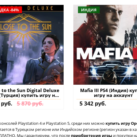
ДКА -84%
ИНДИЯ
 to the Sun Digital Deluxe
Mafia III PS4 (Индия) ку
(Турция) купить игру на
игру на аккаунт
аккаунт
 руб.
5 870 руб.
5 342 руб.
солей Playstation 4 и Playstation 5, среди них можно
купить игру Op
ается в Турецком регионе или Индийском регионе (регион указан в хар
ЕСПЛАТНО. Мы гарантируем, что после
приобретения игры
и покупки н