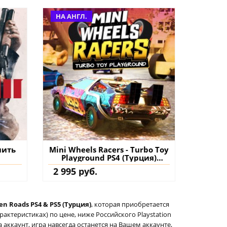
НА АНГЛ.
пить
Mini Wheels Racers - Turbo Toy
Playground PS4 (Турция)
купить игру на аккаунт
2 995 руб.
en Roads PS4 & PS5 (Турция)
, которая приобретается
актеристиках) по цене, ниже Российского Playstation
а аккаунт, игра навсегда останется на Вашем аккаунте,