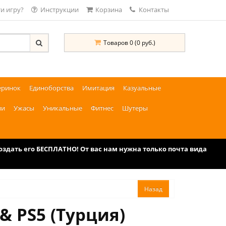
и игру?
Инструкции
Корзина
Контакты
Товаров 0 (0 руб.)
еринок
Единоборства
Имитация
Казуальные
ии
Ужасы
Уникальные
Фитнес
Шутеры
дать его БЕСПЛАТНО! От вас нам нужна только почта вида
& PS5 (Турция)