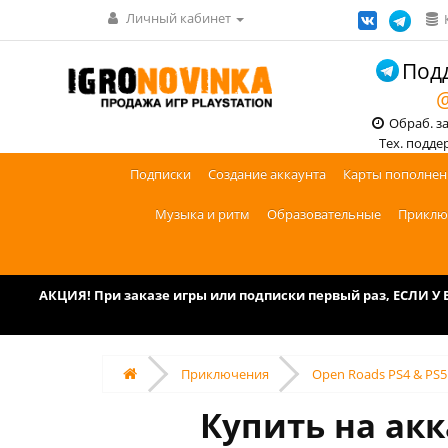
Личный кабинет
Подд
@
Обраб. зак
Тех. поддерж
Подписки
Создание аккаунта
Карты пополнен
Музыка и ритм
Образовательные
Приклю
АКЦИЯ! При заказе игры или подписки первый раз, ЕСЛИ 
Приключения
Open Roads PS4 & PS5
Купить на акк