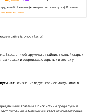
ру, в любой валюте (конвертируется по курсу). В случае
,
свяжитесь с нами.
ашем сайте igronovinka.ru!
дака. Здесь они обнаруживают тайник, полный старых
тых кражах и сокровищах, скрытых в местах у
пути нет
. Эти знания ведут Тесс и ее маму, Опал, в
еред вашими глазами. Поиск истины среди руин и
этот духовный и физический квест открывает перед