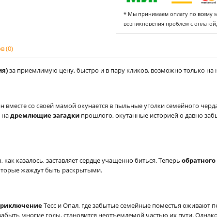
* Мы принимаем оплату по всему ми
возникновения проблем с оплатой
 (0)
ия)
за приемлимую цену, быстро и в пару кликов, возможно только на н
ы
айн вместе со своей мамой окунается в пыльные уголки семейного чер
 на
дремлющие загадки
прошлого, окутанные историей о давно забы
, как казалось, заставляет сердце учащенно биться. Теперь
обратного 
которые жаждут быть раскрытыми.
приключение
Тесс и Опал, где забытые семейные поместья оживают п
быть многие годы, становится неотъемлемой частью их пути. Однако 