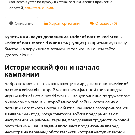
(конвертируется по курсу). В случае возникновения проблем с
оплатой,
свяжитесь с нами.
Описание
Характеристики
Отзывов (0)
Купить на аккаунт дополнение Order of Battle: Red Steel -
Order of Battle: World War II PS4 (Турция)
за приемлимую цену,
быстро и в пару кликов, возможно только на нашем сайте
igronovinka.ru!
Исторический фон и начало
кампании
Добро пожаловать в захватывающий мир дополнения
«Order of
Battle: Red Steel»
, второй части триумфальной трилогии для
игры «Order of Battle: World War II». Это дополнение погружает вас
в ключевые моменты Второй мировой войны, освещая их с
позиции Советского Союза. События начинают разворачиваться
в январе 1942 года, когда советские войска предпринимают
наступление на районе Старицы, преодолевая трудности суровой
русской зимы. Ваши задачи включают продвижение вперед,
несмотря на перемену обстоятельств, которая наступит весной