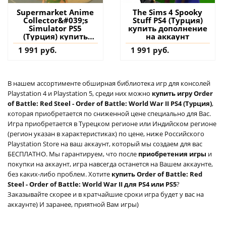
Supermarket Anime
The Sims 4 Spooky
Collector&#039;s
Stuff PS4 (Турция)
Simulator PS5
купить дополнение
(Турция) купить
на аккаунт
игру на аккаунт
1 991 руб.
1 991 руб.
В нашем ассортименте обширная библиотека игр для консолей
Playstation 4 и Playstation 5, среди них можно
купить игру Order
of Battle: Red Steel - Order of Battle: World War II PS4 (Турция)
,
которая приобретается по сниженной цене специально для Вас.
Игра приобретается в Турецком регионе или Индийском регионе
(регион указан в характеристиках) по цене, ниже Российского
Playstation Store на ваш аккаунт, который мы создаем для вас
БЕСПЛАТНО. Мы гарантируем, что после
приобретения игры
и
покупки на аккаунт, игра навсегда останется на Вашем аккаунте,
без каких-либо проблем. Хотите
купить Order of Battle: Red
Steel - Order of Battle: World War II для PS4 или PS5
?
Заказывайте скорее и в кратчайшие сроки игра будет у вас на
аккаунте) И заранее, приятной Вам игры)