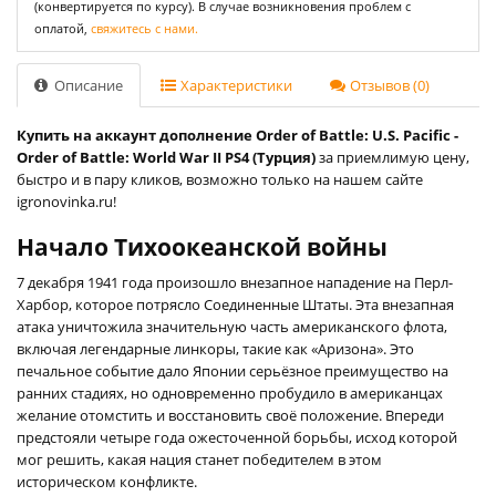
(конвертируется по курсу). В случае возникновения проблем с
оплатой,
свяжитесь с нами.
Описание
Характеристики
Отзывов (0)
Купить на аккаунт дополнение Order of Battle: U.S. Pacific -
Order of Battle: World War II PS4 (Турция)
за приемлимую цену,
быстро и в пару кликов, возможно только на нашем сайте
igronovinka.ru!
Начало Тихоокеанской войны
7 декабря 1941 года произошло внезапное нападение на Перл-
Харбор, которое потрясло Соединенные Штаты. Эта внезапная
атака уничтожила значительную часть американского флота,
включая легендарные линкоры, такие как «Аризона». Это
печальное событие дало Японии серьёзное преимущество на
ранних стадиях, но одновременно пробудило в американцах
желание отомстить и восстановить своё положение. Впереди
предстояли четыре года ожесточенной борьбы, исход которой
мог решить, какая нация станет победителем в этом
историческом конфликте.