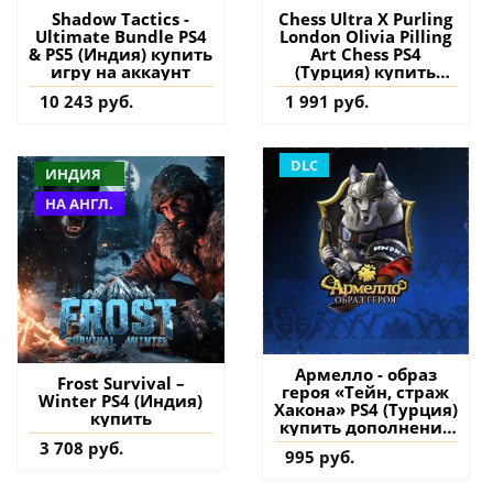
Shadow Tactics -
Chess Ultra X Purling
Ultimate Bundle PS4
London Olivia Pilling
& PS5 (Индия) купить
Art Chess PS4
игру на аккаунт
(Турция) купить
дополнение на
10 243 руб.
1 991 руб.
аккаунт
DLC
ИНДИЯ
НА АНГЛ.
Армелло - образ
Frost Survival –
героя «Тейн, страж
Winter PS4 (Индия)
Хакона» PS4 (Турция)
купить
купить дополнение
на аккаунт
3 708 руб.
995 руб.