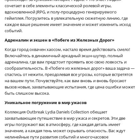
сочетает в себе элементы классической ролевой игры,
вдохновленной JRPG, и полу-процедурно генерируемого
геймплея. Погрузитесь в увлекательную сюжетную линию, где
каждое ваше решение имеет значение и может изменить исход
событий.
Адреналин и экшен в «Побеге из Железных Дорог»
Когда город охвачен хаосом, настало время действовать смело!
Включайтесь в динамичный аркадный экшн-шутер, полный
адреналина, где вам предстоит проявить всю свою ловкость и
сообразительность. В «Побеге из железных дорог» ваша задача —
спастись от нежити, преодолевая все угрозы, которые встретятся
на вашем пути. Почувствуйте, как вам вновь и вновь бросают
вызов новые, захватывающие испытания, где цена ошибки может
быть слишком высока.
Уникальное погружение в мир ужасов
Коллекция Outbreak Lydia Daniels Collection обещает
захватывающее путешествие в мир ужаса и секретов. Эти две
игры погружают вас в атмосферу, где каждая деталь имеет
значение, а каждая тень может скрывать опасность. Вас ждут
нелинейные пути развития событий и многочасовое