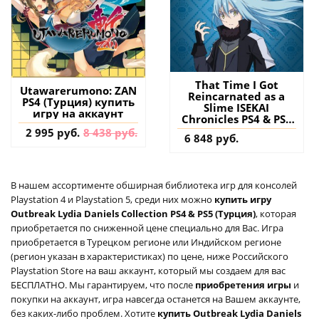
That Time I Got
Utawarerumono: ZAN
Reincarnated as a
PS4 (Турция) купить
Slime ISEKAI
игру на аккаунт
Chronicles PS4 & PS5
(Турция) купить
2 995 руб.
8 438 руб.
6 848 руб.
игру на аккаунт
В нашем ассортименте обширная библиотека игр для консолей
Playstation 4 и Playstation 5, среди них можно
купить игру
Outbreak Lydia Daniels Collection PS4 & PS5 (Турция)
, которая
приобретается по сниженной цене специально для Вас. Игра
приобретается в Турецком регионе или Индийском регионе
(регион указан в характеристиках) по цене, ниже Российского
Playstation Store на ваш аккаунт, который мы создаем для вас
БЕСПЛАТНО. Мы гарантируем, что после
приобретения игры
и
покупки на аккаунт, игра навсегда останется на Вашем аккаунте,
без каких-либо проблем. Хотите
купить Outbreak Lydia Daniels