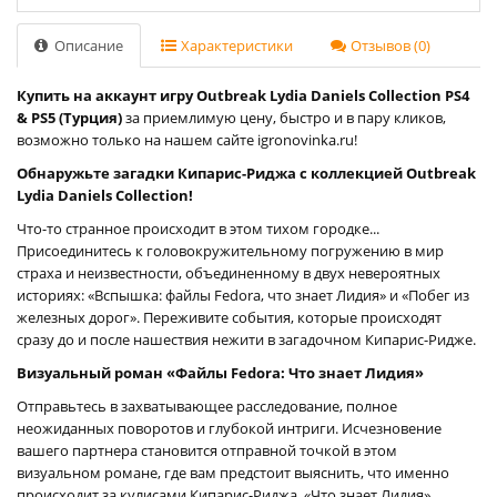
Описание
Характеристики
Отзывов (0)
Купить на аккаунт игру Outbreak Lydia Daniels Collection PS4
& PS5 (Турция)
за приемлимую цену, быстро и в пару кликов,
возможно только на нашем сайте igronovinka.ru!
Обнаружьте загадки Кипарис-Риджа с коллекцией Outbreak
Lydia Daniels Collection!
Что-то странное происходит в этом тихом городке...
Присоединитесь к головокружительному погружению в мир
страха и неизвестности, объединенному в двух невероятных
историях: «Вспышка: файлы Fedora, что знает Лидия» и «Побег из
железных дорог». Переживите события, которые происходят
сразу до и после нашествия нежити в загадочном Кипарис-Ридже.
Визуальный роман «Файлы Fedora: Что знает Лидия»
Отправьтесь в захватывающее расследование, полное
неожиданных поворотов и глубокой интриги. Исчезновение
вашего партнера становится отправной точкой в этом
визуальном романе, где вам предстоит выяснить, что именно
происходит за кулисами Кипарис-Риджа. «Что знает Лидия»