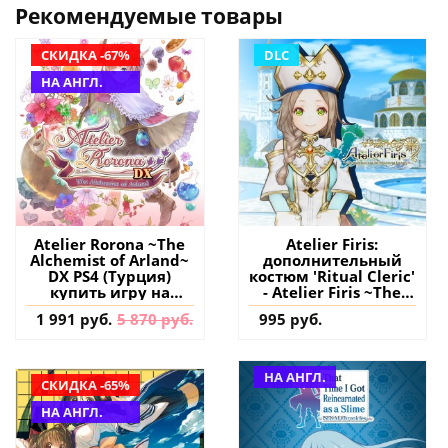
Рекомендуемые товары
СКИДКА -67%
DLC
НА АНГЛ.
Atelier Rorona ~The
Atelier Firis:
Alchemist of Arland~
дополнительный
DX PS4 (Турция)
костюм 'Ritual Cleric'
купить игру на
- Atelier Firis ~The
аккаунт
Alchemist and the
1 991 руб.
5 870 руб.
995 руб.
Mysterious Journey~
PS4 (Турция) купить
дополнение на
аккаунт
НА АНГЛ.
СКИДКА -65%
НА АНГЛ.