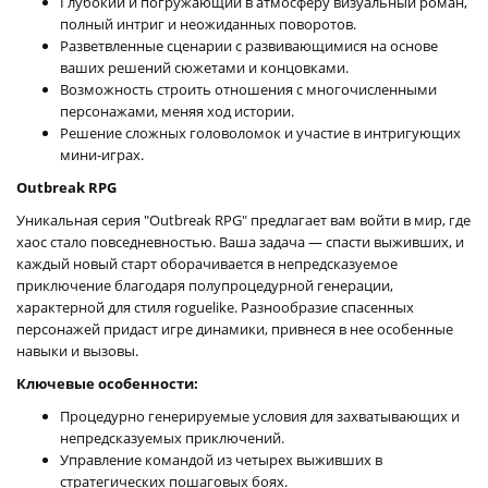
Глубокий и погружающий в атмосферу визуальный роман,
полный интриг и неожиданных поворотов.
Разветвленные сценарии с развивающимися на основе
ваших решений сюжетами и концовками.
Возможность строить отношения с многочисленными
персонажами, меняя ход истории.
Решение сложных головоломок и участие в интригующих
мини-играх.
Outbreak RPG
Уникальная серия "Outbreak RPG" предлагает вам войти в мир, где
хаос стало повседневностью. Ваша задача — спасти выживших, и
каждый новый старт оборачивается в непредсказуемое
приключение благодаря полупроцедурной генерации,
характерной для стиля roguelike. Разнообразие спасенных
персонажей придаст игре динамики, привнеся в нее особенные
навыки и вызовы.
Ключевые особенности:
Процедурно генерируемые условия для захватывающих и
непредсказуемых приключений.
Управление командой из четырех выживших в
стратегических пошаговых боях.