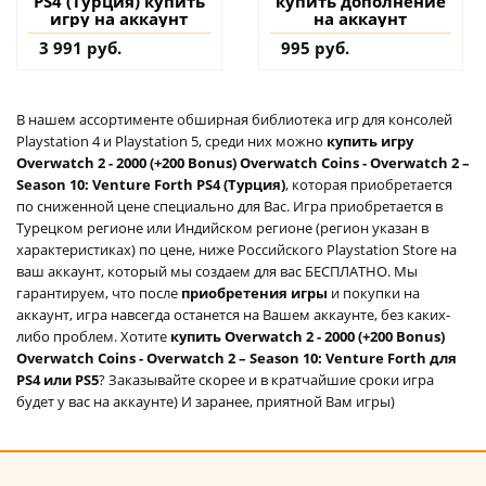
PS4 (Турция) купить
купить дополнение
игру на аккаунт
на аккаунт
3 991 руб.
995 руб.
В нашем ассортименте обширная библиотека игр для консолей
Playstation 4 и Playstation 5, среди них можно
купить игру
Overwatch 2 - 2000 (+200 Bonus) Overwatch Coins - Overwatch 2 –
Season 10: Venture Forth PS4 (Турция)
, которая приобретается
по сниженной цене специально для Вас. Игра приобретается в
Турецком регионе или Индийском регионе (регион указан в
характеристиках) по цене, ниже Российского Playstation Store на
ваш аккаунт, который мы создаем для вас БЕСПЛАТНО. Мы
гарантируем, что после
приобретения игры
и покупки на
аккаунт, игра навсегда останется на Вашем аккаунте, без каких-
либо проблем. Хотите
купить Overwatch 2 - 2000 (+200 Bonus)
Overwatch Coins - Overwatch 2 – Season 10: Venture Forth для
PS4 или PS5
? Заказывайте скорее и в кратчайшие сроки игра
будет у вас на аккаунте) И заранее, приятной Вам игры)