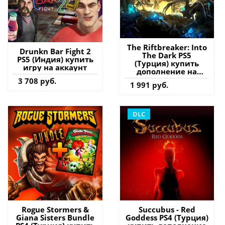
The Riftbreaker: Into
Drunkn Bar Fight 2
The Dark PS5
PS5 (Индия) купить
(Турция) купить
игру на аккаунт
дополнение на
аккаунт
3 708 руб.
1 991 руб.
DLC
Rogue Stormers &
Succubus - Red
Giana Sisters Bundle
Goddess PS4 (Турция)