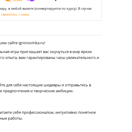
ру, в любой валюте (конвертируется по курсу). В случае
,
свяжитесь с нами.
м сайте igronovinka.ru!
ьная игра приглашает вас окунуться в мир ярких
ого опыта, вам гарантированы часы увлекательного и
йте для себя настоящие шедевры и отправьтесь в
ие предпочтения и творческие амбиции.
считаете себя профессионалом, интуитивно понятное
ьные работы.