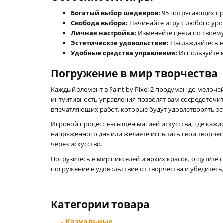
Богатый выбор шедевров:
95 потрясающих про
Свобода выбора:
Начинайте игру с любого уро
Личная настройка:
Изменяйте цвета по своему
Эстетическое удовольствие:
Наслаждайтесь в
Удобные средства управления:
Используйте 
Погружение в мир творчества
Каждый элемент в Paint by Pixel 2 продуман до мелоч
интуитивность управления позволят вам сосредоточи
впечатляющих работ, которые будут удовлетворять эс
Игровой процесс насыщен магией искусства, где каждо
напряженного дня или желаете испытать свои творчес
через искусство.
Погрузитесь в мир пикселей и ярких красок, ощутите 
погружение в удовольствие от творчества и убедитесь
Категории товара
- Казуальные