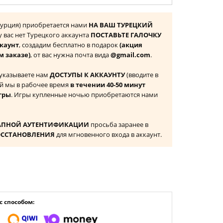
 (Турция) приобретается нами
НА ВАШ ТУРЕЦКИЙ
 у вас нет Турецкого аккаунта
ПОСТАВЬТЕ ГАЛОЧКУ
ккаунт
, создадим бесплатно в подарок
(акция
м заказе)
, от вас нужна почта вида
@gmail.com
.
 указываете нам
ДОСТУПЫ К АККАУНТУ
(вводите в
й мы в рабочее время
в течении 40-50 минут
гры
. Игры купленные ночью приобретаются нами
АПНОЙ АУТЕНТИФИКАЦИИ
просьба заранее в
ОССТАНОВЛЕНИЯ
для мгновенного входа в аккаунт.
 способом: