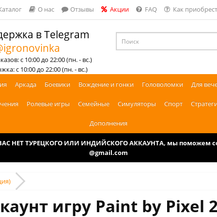
Каталог
О нас
Отзывы
Акции
FAQ
Как приобрест
ержка в Telegram
igronovinka
азов: с 10:00 до 22:00 (пн. - вс.)
ка: с 10:00 до 22:00 (пн. - вс.)
ия
Аркада
Боевики
Вождение и гонки
Головоломки
Для веч
чения
Ролевые игры
Семейные
Симуляторы
Спорт
Стратег
Дополнения
У ВАС НЕТ ТУРЕЦКОГО ИЛИ ИНДИЙСКОГО АККАУНТА, мы поможем соз
@gmail.com
ция)
аунт игру Paint by Pixel 