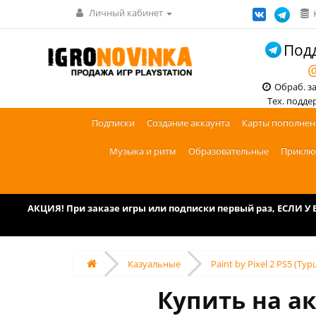
Личный кабинет
Подд
@
Обраб. зак
Тех. поддерж
Подписки
Создание аккаунта
Карты пополнен
Музыка и ритм
Образовательные
Приклю
АКЦИЯ! При заказе игры или подписки первый раз, ЕСЛИ 
Казуальные
Paint by Pixel 2 PS5 (Тур
Купить на акк