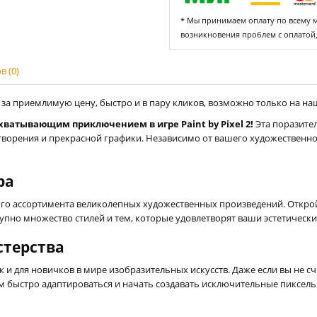
* Мы принимаем оплату по всему ми
возникновения проблем с оплатой
 (0)
за приемлимую цену, быстро и в пару кликов, возможно только на наше
ахватывающим приключением в игре Paint by Pixel 2!
Эта поразител
летворения и прекрасной графики. Независимо от вашего художественн
ра
рного ассортимента великолепных художественных произведений. Откро
упно множество стилей и тем, которые удовлетворят ваши эстетическ
стерства
к и для новичков в мире изобразительных искусств. Даже если вы не 
м быстро адаптироваться и начать создавать исключительные пиксел