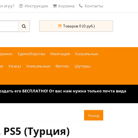
и игру?
Инструкции
Корзина
Контакты
Товаров 0 (0 руб.)
еринок
Единоборства
Имитация
Казуальные
ии
Ужасы
Уникальные
Фитнес
Шутеры
дать его БЕСПЛАТНО! От вас нам нужна только почта вида
2 PS5 (Турция)