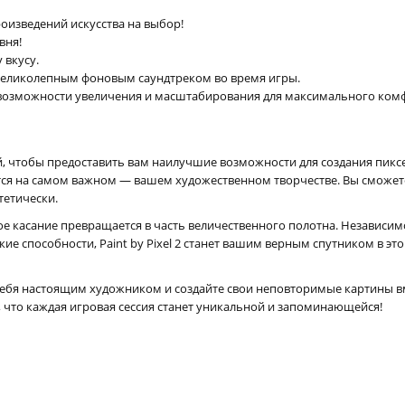
изведений искусства на выбор!
вня!
 вкусу.
еликолепным фоновым саундтреком во время игры.
возможности увеличения и масштабирования для максимального комф
ей, чтобы предоставить вам наилучшие возможности для создания пикс
тся на самом важном — вашем художественном творчестве. Вы сможете
тетически.
е касание превращается в часть величественного полотна. Независимо 
кие способности, Paint by Pixel 2 станет вашим верным спутником в 
себя настоящим художником и создайте свои неповторимые картины вмес
, что каждая игровая сессия станет уникальной и запоминающейся!