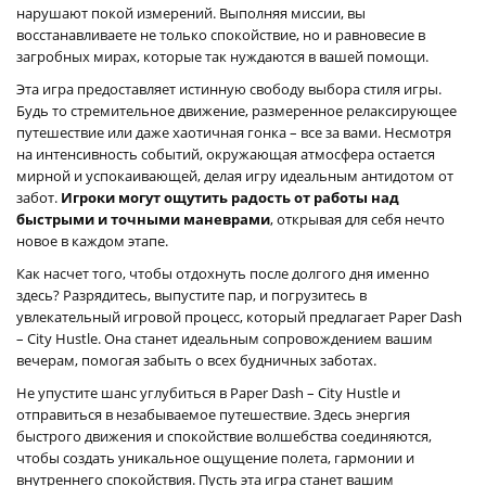
нарушают покой измерений. Выполняя миссии, вы
восстанавливаете не только спокойствие, но и равновесие в
загробных мирах, которые так нуждаются в вашей помощи.
Эта игра предоставляет истинную свободу выбора стиля игры.
Будь то стремительное движение, размеренное релаксирующее
путешествие или даже хаотичная гонка – все за вами. Несмотря
на интенсивность событий, окружающая атмосфера остается
мирной и успокаивающей, делая игру идеальным антидотом от
забот.
Игроки могут ощутить радость от работы над
быстрыми и точными маневрами
, открывая для себя нечто
новое в каждом этапе.
Как насчет того, чтобы отдохнуть после долгого дня именно
здесь? Разрядитесь, выпустите пар, и погрузитесь в
увлекательный игровой процесс, который предлагает Paper Dash
– City Hustle. Она станет идеальным сопровождением вашим
вечерам, помогая забыть о всех будничных заботах.
Не упустите шанс углубиться в Paper Dash – City Hustle и
отправиться в незабываемое путешествие. Здесь энергия
быстрого движения и спокойствие волшебства соединяются,
чтобы создать уникальное ощущение полета, гармонии и
внутреннего спокойствия. Пусть эта игра станет вашим