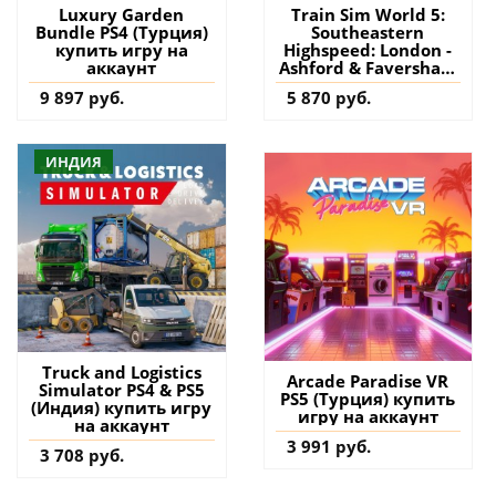
Luxury Garden
Train Sim World 5:
Bundle PS4 (Турция)
Southeastern
купить игру на
Highspeed: London -
аккаунт
Ashford & Faversham
PS4 & PS5 (Турция)
9 897 руб.
5 870 руб.
купить дополнение
на аккаунт
ИНДИЯ
Truck and Logistics
Arcade Paradise VR
Simulator PS4 & PS5
PS5 (Турция) купить
(Индия) купить игру
игру на аккаунт
на аккаунт
3 991 руб.
3 708 руб.