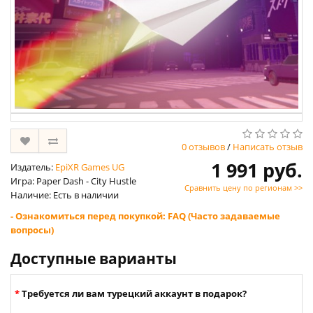
0 отзывов
/
Написать отзыв
1 991 руб.
Издатель:
EpiXR Games UG
Игра: Paper Dash - City Hustle
Сравнить цену по регионам >>
Наличие: Есть в наличии
- Ознакомиться перед покупкой: FAQ (Часто задаваемые
вопросы)
Доступные варианты
Требуется ли вам турецкий аккаунт в подарок?