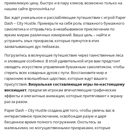
приемлимую цену, быстро и в пару кликов, возможно только на
нашем сайте igronovinka.ru!
Вас ждет уникальное и расслабляющее путешествие с игрой Paper
Dash – City Hustle. Примерьте на себя роль отважного бумажного
самолетика и отправьтесь в незабываемое приключение по
ярким мирам различных измерений. Ваша цель – найти и
устранить злых призраков, которые прячутся в этих
захватывающих дух пейзажах.
Погрузитесь в волнующее путешествие через таинственные леса
и зловещие особняки. В этой удивительной игре вам предстоит
овладеть искусством управления бумажным самолетиком, чтобы
стереть всех коварных духов с пути. Восстановите мир и
гармонию в волшебных царствах, которые ждут вашего
присутствия.
Визуальная составляющая игры по-настоящему
восхищает
, предлагая игрокам впечатляющие графические
эффекты и элегантные анимации, которые притягивают к экрану
раз за разом.
Paper Dash – City Hustle создана для того, чтобы увлечь вас в
интерактивное приключение, освобождая разум и даря
бесценное время полного погружения. Охотьтесь за
маленькими, но могущественными призраками, которые