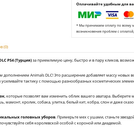
Оплачивайте удобным для вас
* Мы принимаем оплату по всему ми
возникновения проблем с оплатой
 (0)
DLC PS4 (Турция)
за приемлимую цену, быстро и в пару кликов, возможн
ым дополнением Animals DLC! Это расширение добавляет массу новых в
и усиливайте тактику с помощью разнообразных косметических элеме
ок
, которые позволят вам изменить облик вашего аватара. Выберите
, мамонт, кролик, собака, улитка, белый кит, кобра, слон и даже сказ
никальных головных уборов
. Примерьте мех с ушами, станьте звездо
почувствуйте себя королевской особой с короной или диадемой.