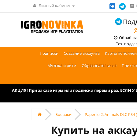
Личный кабинет
Подд
@
Обраб. зак
Тех. поддерж
Подписки
Создание аккаунта
Карты пополнен
Музыка и ритм
Образовательные
Приклю
АКЦИЯ! При заказе игры или подписки первый раз, ЕСЛИ 
Боевики
Paper io 2: Animals DLC PS4
Купить на аккау