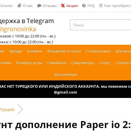
Каталог
О нас
Отзывы
Акции
FAQ
Как приобрест
ержка в Telegram
igronovinka
азов: с 10:00 до 22:00 (пн. - вс.)
ка: с 10:00 до 22:00 (пн. - вс.)
ия
Аркада
Боевики
Вождение и гонки
Головоломки
Для веч
чения
Ролевые игры
Семейные
Симуляторы
Спорт
Стратег
Дополнения
У ВАС НЕТ ТУРЕЦКОГО ИЛИ ИНДИЙСКОГО АККАУНТА, мы поможем соз
@gmail.com
 (Турция)
нт дополнение Paper io 2: