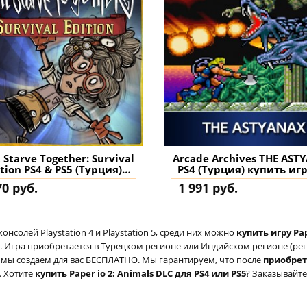
 Starve Together: Survival
Arcade Archives THE AST
ition PS4 & PS5 (Турция)
PS4 (Турция) купить иг
купить
аккаунт
70 руб.
1 991 руб.
солей Playstation 4 и Playstation 5, среди них можно
купить игру Pap
 Игра приобретается в Турецком регионе или Индийском регионе (реги
ый мы создаем для вас БЕСПЛАТНО. Мы гарантируем, что после
приобре
. Хотите
купить Paper io 2: Animals DLC для PS4 или PS5
? Заказывайте