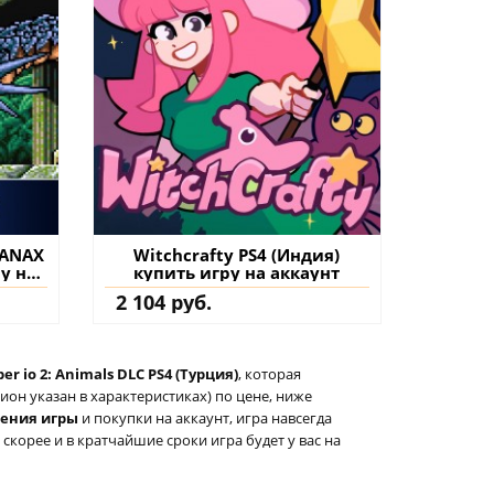
YANAX
Witchcrafty PS4 (Индия)
ру на
купить игру на аккаунт
2 104 руб.
er io 2: Animals DLC PS4 (Турция)
, которая
он указан в характеристиках) по цене, ниже
тения игры
и покупки на аккаунт, игра навсегда
 скорее и в кратчайшие сроки игра будет у вас на