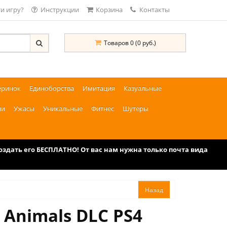
и игру?
Инструкции
Корзина
Контакты
Товаров 0 (0 руб.)
еринок
Единоборства
Имитация
Казуальные
ии
Ужасы
Уникальные
Фитнес
Шутеры
дать его БЕСПЛАТНО! От вас нам нужна только почта вида
 Animals DLC PS4