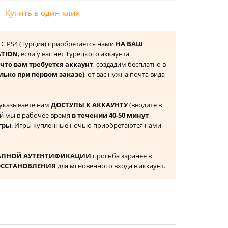
Купить в один клик
 DLC PS4 (Турция) приобретается нами
НА ВАШ
ATION
, если у вас нет Турецкого аккаунта
то вам требуется аккаунт
, создадим бесплатно в
лько при первом заказе)
, от вас нужна почта вида
 указываете нам
ДОСТУПЫ К АККАУНТУ
(вводите в
й мы в рабочее время
в течении 40-50 минут
гры
. Игры купленные ночью приобретаются нами
АПНОЙ АУТЕНТИФИКАЦИИ
просьба заранее в
ОССТАНОВЛЕНИЯ
для мгновенного входа в аккаунт.