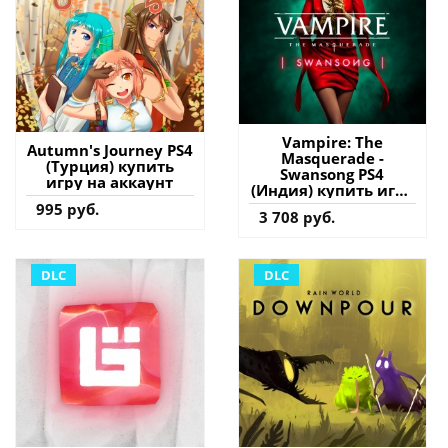
Vampire: The
Autumn's Journey PS4
Masquerade -
(Турция) купить
Swansong PS4
игру на аккаунт
(Индия) купить игру
на аккаунт
995 руб.
3 708 руб.
DLC
DLC