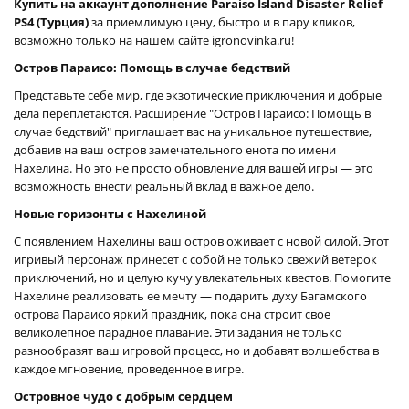
Купить на аккаунт дополнение Paraiso Island Disaster Relief
PS4 (Турция)
за приемлимую цену, быстро и в пару кликов,
возможно только на нашем сайте igronovinka.ru!
Остров Параисо: Помощь в случае бедствий
Представьте себе мир, где экзотические приключения и добрые
дела переплетаются. Расширение "Остров Параисо: Помощь в
случае бедствий" приглашает вас на уникальное путешествие,
добавив на ваш остров замечательного енота по имени
Нахелина. Но это не просто обновление для вашей игры — это
возможность внести реальный вклад в важное дело.
Новые горизонты с Нахелиной
С появлением Нахелины ваш остров оживает с новой силой. Этот
игривый персонаж принесет с собой не только свежий ветерок
приключений, но и целую кучу увлекательных квестов. Помогите
Нахелине реализовать ее мечту — подарить духу Багамского
острова Параисо яркий праздник, пока она строит свое
великолепное парадное плавание. Эти задания не только
разнообразят ваш игровой процесс, но и добавят волшебства в
каждое мгновение, проведенное в игре.
Островное чудо с добрым сердцем