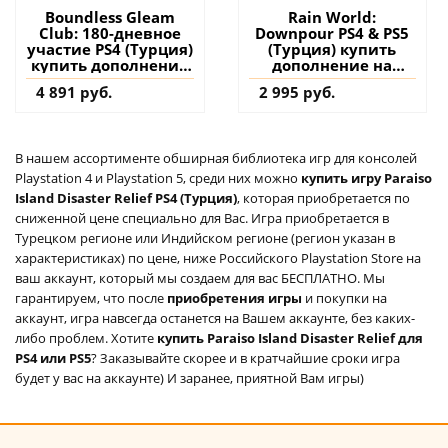
Boundless Gleam
Rain World:
Club: 180-дневное
Downpour PS4 & PS5
участие PS4 (Турция)
(Турция) купить
купить дополнение
дополнение на
на аккаунт
аккаунт
4 891 руб.
2 995 руб.
В нашем ассортименте обширная библиотека игр для консолей
Playstation 4 и Playstation 5, среди них можно
купить игру Paraiso
Island Disaster Relief PS4 (Турция)
, которая приобретается по
сниженной цене специально для Вас. Игра приобретается в
Турецком регионе или Индийском регионе (регион указан в
характеристиках) по цене, ниже Российского Playstation Store на
ваш аккаунт, который мы создаем для вас БЕСПЛАТНО. Мы
гарантируем, что после
приобретения игры
и покупки на
аккаунт, игра навсегда останется на Вашем аккаунте, без каких-
либо проблем. Хотите
купить Paraiso Island Disaster Relief для
PS4 или PS5
? Заказывайте скорее и в кратчайшие сроки игра
будет у вас на аккаунте) И заранее, приятной Вам игры)