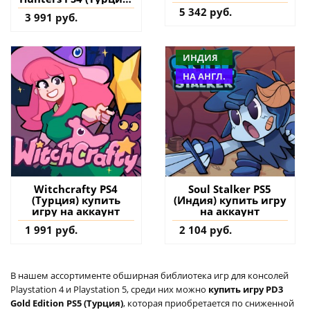
купить дополнение
5 342 руб.
3 991 руб.
на аккаунт
ИНДИЯ
НА АНГЛ.
Witchcrafty PS4
Soul Stalker PS5
(Турция) купить
(Индия) купить игру
игру на аккаунт
на аккаунт
1 991 руб.
2 104 руб.
В нашем ассортименте обширная библиотека игр для консолей
Playstation 4 и Playstation 5, среди них можно
купить игру PD3
Gold Edition PS5 (Турция)
, которая приобретается по сниженной