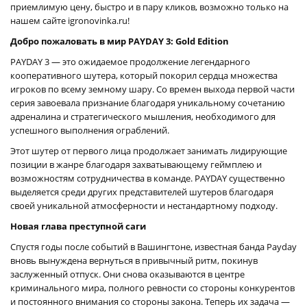
приемлимую цену, быстро и в пару кликов, возможно только на
нашем сайте igronovinka.ru!
Добро пожаловать в мир PAYDAY 3: Gold Edition
PAYDAY 3 — это ожидаемое продолжение легендарного
кооперативного шутера, который покорил сердца множества
игроков по всему земному шару. Со времен выхода первой части
серия завоевала признание благодаря уникальному сочетанию
адреналина и стратегического мышления, необходимого для
успешного выполнения ограблений.
Этот шутер от первого лица продолжает занимать лидирующие
позиции в жанре благодаря захватывающему геймплею и
возможностям сотрудничества в команде. PAYDAY существенно
выделяется среди других представителей шутеров благодаря
своей уникальной атмосферности и нестандартному подходу.
Новая глава преступной саги
Спустя годы после событий в Вашингтоне, известная банда Payday
вновь вынуждена вернуться в привычный ритм, покинув
заслуженный отпуск. Они снова оказываются в центре
криминального мира, полного ревности со стороны конкурентов
и постоянного внимания со стороны закона. Теперь их задача —