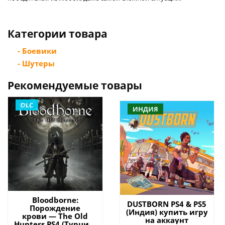
Категории товара
- Боевики
- Шутеры
Рекомендуемые товары
DLC
ИНДИЯ
Bloodborne:
DUSTBORN PS4 & PS5
Порождение
(Индия) купить игру
крови — The Old
на аккаунт
Hunters PS4 (Турция)