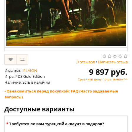
0 отзывов
/
Написать отзыв
9 897 руб.
Издатель:
PLAION
Игра: PD3 Gold Edition
Сравнить цену по регионам >>
Наличие: Есть в наличии
- Ознакомиться перед покупкой: FAQ (Часто задаваемые
вопросы)
Доступные варианты
Требуется ли вам турецкий аккаунт в подарок?