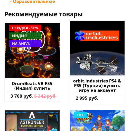
- Образовательные
Рекомендуемые товары
СКИДКА -31%
ИНДИЯ
НА АНГЛ.
orbit.industries PS4 &
DrumBeats VR PS5
PS5 (Турция) купить
(Индия) купить
игру на аккаунт
3 708 руб.
5 342 руб.
2 995 руб.
DLC