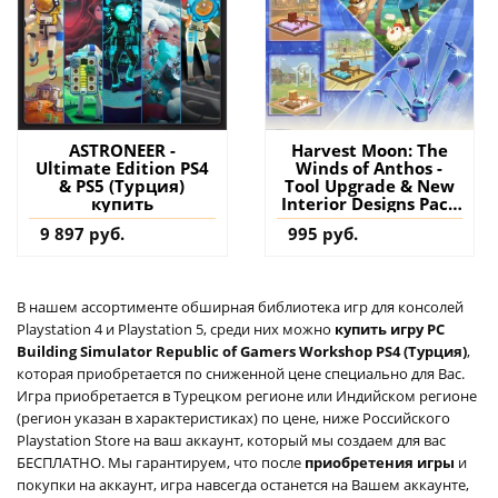
ASTRONEER -
Harvest Moon: The
Ultimate Edition PS4
Winds of Anthos -
& PS5 (Турция)
Tool Upgrade & New
купить
Interior Designs Pack
PS5 (Турция) купить
9 897 руб.
995 руб.
дополнение на
аккаунт
В нашем ассортименте обширная библиотека игр для консолей
Playstation 4 и Playstation 5, среди них можно
купить игру PC
Building Simulator Republic of Gamers Workshop PS4 (Турция)
,
которая приобретается по сниженной цене специально для Вас.
Игра приобретается в Турецком регионе или Индийском регионе
(регион указан в характеристиках) по цене, ниже Российского
Playstation Store на ваш аккаунт, который мы создаем для вас
БЕСПЛАТНО. Мы гарантируем, что после
приобретения игры
и
покупки на аккаунт, игра навсегда останется на Вашем аккаунте,