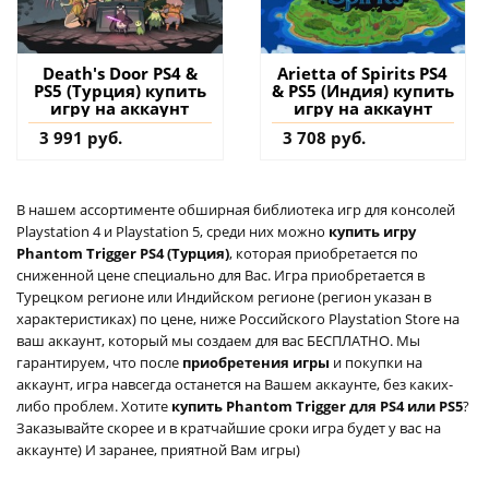
Death's Door PS4 &
Arietta of Spirits PS4
PS5 (Турция) купить
& PS5 (Индия) купить
игру на аккаунт
игру на аккаунт
3 991 руб.
3 708 руб.
В нашем ассортименте обширная библиотека игр для консолей
Playstation 4 и Playstation 5, среди них можно
купить игру
Phantom Trigger PS4 (Турция)
, которая приобретается по
сниженной цене специально для Вас. Игра приобретается в
Турецком регионе или Индийском регионе (регион указан в
характеристиках) по цене, ниже Российского Playstation Store на
ваш аккаунт, который мы создаем для вас БЕСПЛАТНО. Мы
гарантируем, что после
приобретения игры
и покупки на
аккаунт, игра навсегда останется на Вашем аккаунте, без каких-
либо проблем. Хотите
купить Phantom Trigger для PS4 или PS5
?
Заказывайте скорее и в кратчайшие сроки игра будет у вас на
аккаунте) И заранее, приятной Вам игры)