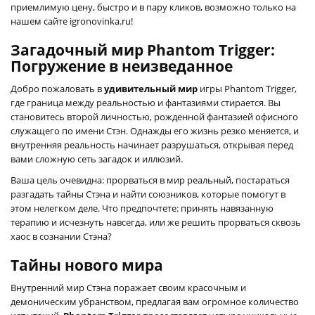
приемлимую цену, быстро и в пару кликов, возможно только на
нашем сайте igronovinka.ru!
Загадочный мир Phantom Trigger:
Погружение в неизведанное
Добро пожаловать в
удивительный мир
игры Phantom Trigger,
где граница между реальностью и фантазиями стирается. Вы
становитесь второй личностью, рожденной фантазией офисного
служащего по имени Стэн. Однажды его жизнь резко меняется, и
внутренняя реальность начинает разрушаться, открывая перед
вами сложную сеть загадок и иллюзий.
Ваша цель очевидна: прорваться в мир реальный, постараться
разгадать тайны Стэна и найти союзников, которые помогут в
этом нелегком деле. Что предпочтете: принять навязанную
терапию и исчезнуть навсегда, или же решить прорваться сквозь
хаос в сознании Стэна?
Тайны нового мира
Внутренний мир Стэна поражает своим красочным и
демоническим убранством, предлагая вам огромное количество