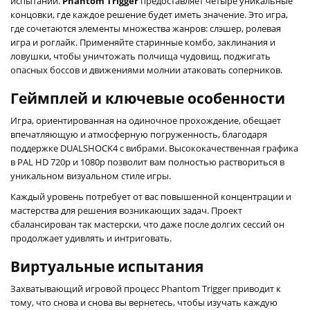
испытаний.
Phantom Trigger
предоставляет четыре уникальные
концовки, где каждое решение будет иметь значение. Это игра,
где сочетаются элементы множества жанров: слэшер, ролевая
игра и роглайк. Применяйте старинные комбо, заклинания и
ловушки, чтобы уничтожать полчища чудовищ, поджигать
опасных боссов и движениями молнии атаковать соперников.
Геймплей и ключевые особенности
Игра, ориентированная на одиночное прохождение, обещает
впечатляющую и атмосферную погруженность, благодаря
поддержке DUALSHOCK4 с вибрами. Высококачественная графика
в PAL HD 720p и 1080p позволит вам полностью раствориться в
уникальном визуальном стиле игры.
Каждый уровень потребует от вас повышенной концентрации и
мастерства для решения возникающих задач. Проект
сбалансирован так мастерски, что даже после долгих сессий он
продолжает удивлять и интриговать.
Виртуальные испытания
Захватывающий игровой процесс Phantom Trigger приводит к
тому, что снова и снова вы вернетесь, чтобы изучать каждую