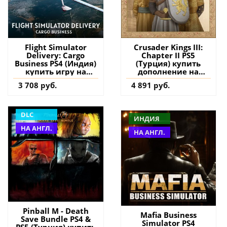
Flight Simulator
Crusader Kings III:
Delivery: Cargo
Chapter II PS5
Business PS4 (Индия)
(Турция) купить
купить игру на
дополнение на
аккаунт
аккаунт
3 708 руб.
4 891 руб.
DLC
ИНДИЯ
НА АНГЛ.
НА АНГЛ.
Pinball M - Death
Mafia Business
Save Bundle PS4 &
Simulator PS4
PS5 (Турция) купить