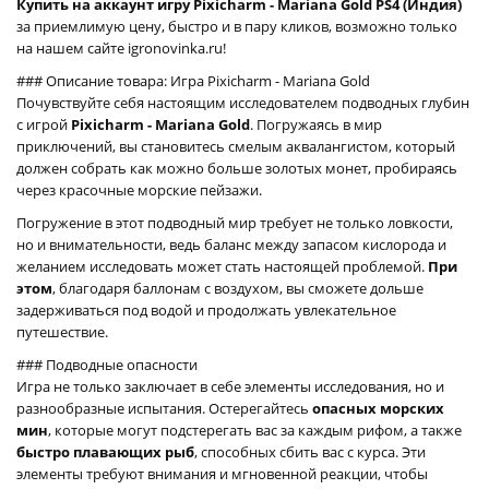
Купить на аккаунт игру Pixicharm - Mariana Gold PS4 (Индия)
за приемлимую цену, быстро и в пару кликов, возможно только
на нашем сайте igronovinka.ru!
### Описание товара: Игра Pixicharm - Mariana Gold
Почувствуйте себя настоящим исследователем подводных глубин
с игрой
Pixicharm - Mariana Gold
. Погружаясь в мир
приключений, вы становитесь смелым аквалангистом, который
должен собрать как можно больше золотых монет, пробираясь
через красочные морские пейзажи.
Погружение в этот подводный мир требует не только ловкости,
но и внимательности, ведь баланс между запасом кислорода и
желанием исследовать может стать настоящей проблемой.
При
этом
, благодаря баллонам с воздухом, вы сможете дольше
задерживаться под водой и продолжать увлекательное
путешествие.
### Подводные опасности
Игра не только заключает в себе элементы исследования, но и
разнообразные испытания. Остерегайтесь
опасных морских
мин
, которые могут подстерегать вас за каждым рифом, а также
быстро плавающих рыб
, способных сбить вас с курса. Эти
элементы требуют внимания и мгновенной реакции, чтобы