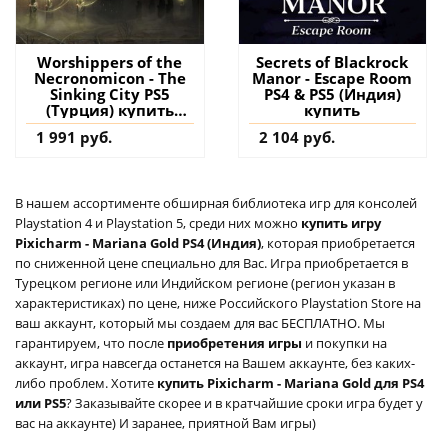
Worshippers of the
Secrets of Blackrock
Necronomicon - The
Manor - Escape Room
Sinking City PS5
PS4 & PS5 (Индия)
(Турция) купить
купить
дополнение на
1 991 руб.
2 104 руб.
аккаунт
В нашем ассортименте обширная библиотека игр для консолей
Playstation 4 и Playstation 5, среди них можно
купить игру
Pixicharm - Mariana Gold PS4 (Индия)
, которая приобретается
по сниженной цене специально для Вас. Игра приобретается в
Турецком регионе или Индийском регионе (регион указан в
характеристиках) по цене, ниже Российского Playstation Store на
ваш аккаунт, который мы создаем для вас БЕСПЛАТНО. Мы
гарантируем, что после
приобретения игры
и покупки на
аккаунт, игра навсегда останется на Вашем аккаунте, без каких-
либо проблем. Хотите
купить Pixicharm - Mariana Gold для PS4
или PS5
? Заказывайте скорее и в кратчайшие сроки игра будет у
вас на аккаунте) И заранее, приятной Вам игры)