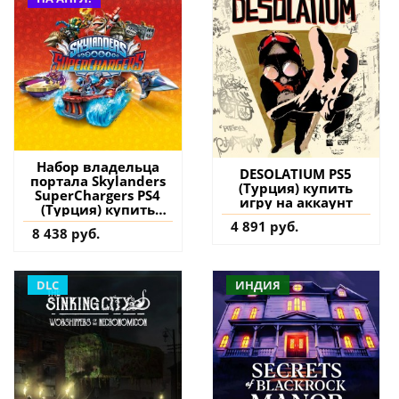
Набор владельца
DESOLATIUM PS5
портала Skylanders
(Турция) купить
SuperChargers PS4
игру на аккаунт
(Турция) купить
игру на аккаунт
4 891 руб.
8 438 руб.
DLC
ИНДИЯ