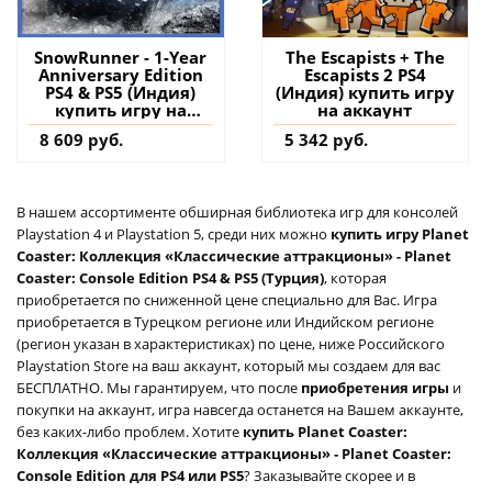
SnowRunner - 1-Year
The Escapists + The
Anniversary Edition
Escapists 2 PS4
PS4 & PS5 (Индия)
(Индия) купить игру
купить игру на
на аккаунт
аккаунт
8 609 руб.
5 342 руб.
В нашем ассортименте обширная библиотека игр для консолей
Playstation 4 и Playstation 5, среди них можно
купить игру Planet
Coaster: Коллекция «Классические аттракционы» - Planet
Coaster: Console Edition PS4 & PS5 (Турция)
, которая
приобретается по сниженной цене специально для Вас. Игра
приобретается в Турецком регионе или Индийском регионе
(регион указан в характеристиках) по цене, ниже Российского
Playstation Store на ваш аккаунт, который мы создаем для вас
БЕСПЛАТНО. Мы гарантируем, что после
приобретения игры
и
покупки на аккаунт, игра навсегда останется на Вашем аккаунте,
без каких-либо проблем. Хотите
купить Planet Coaster:
Коллекция «Классические аттракционы» - Planet Coaster:
Console Edition для PS4 или PS5
? Заказывайте скорее и в