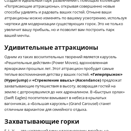
Создайте идеальный парк развлечений с помощью коллекции
«Потрясающие аттракционы», открывая совершенно новые
способы удивлять и радовать ваших гостей. Отныне ваши
аттракционы можно изменять по вашему усмотрению, используя
чертежи для модернизации существующих горок. Это не только
увеличит вашу прибыль, но и позволит вам построить парк
вашей мечты.
Удивительные аттракционы
Одним из таких восхитительных творений является карусель
«Решительные действия» (Power Moves), вдохновленная
ярмарками прошлых лет. Этот аттракцион пробудит самые
теплые воспоминания детства у ваших гостей.
«Гиперпрыжок»
(Hyperjump)
и
«Стремление ввысь» (Ascendance)
предложат
захватывающие путешествия в высоту, возвращая гостей на
землю с дотронувшимся до них адреналином. В «Быстрых орлах»
(Swift Eagles) посетители взмывают в небеса в крылатых
вагончиках, а «Большая карусель» (Grand Carousel) станет
отличным вариантом для семейного отдыха.
Захватывающие горки
S. L. V. — это настоящий гимн классическому дизайну, на