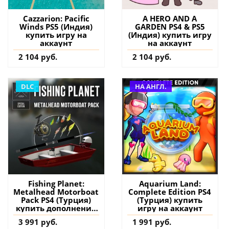
Cazzarion: Pacific
A HERO AND A
Winds PS5 (Индия)
GARDEN PS4 & PS5
купить игру на
(Индия) купить игру
аккаунт
на аккаунт
2 104 руб.
2 104 руб.
DLC
НА АНГЛ.
Fishing Planet:
Aquarium Land:
Metalhead Motorboat
Complete Edition PS4
Pack PS4 (Турция)
(Турция) купить
купить дополнение
игру на аккаунт
на аккаунт
3 991 руб.
1 991 руб.