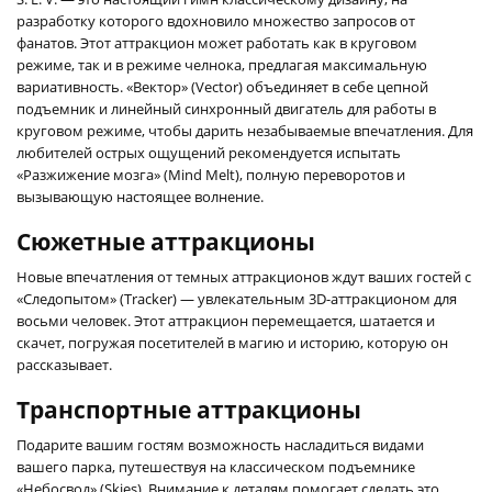
разработку которого вдохновило множество запросов от
фанатов. Этот аттракцион может работать как в круговом
режиме, так и в режиме челнока, предлагая максимальную
вариативность. «Вектор» (Vector) объединяет в себе цепной
подъемник и линейный синхронный двигатель для работы в
круговом режиме, чтобы дарить незабываемые впечатления. Для
любителей острых ощущений рекомендуется испытать
«Разжижение мозга» (Mind Melt), полную переворотов и
вызывающую настоящее волнение.
Сюжетные аттракционы
Новые впечатления от темных аттракционов ждут ваших гостей с
«Следопытом» (Tracker) — увлекательным 3D-аттракционом для
восьми человек. Этот аттракцион перемещается, шатается и
скачет, погружая посетителей в магию и историю, которую он
рассказывает.
Транспортные аттракционы
Подарите вашим гостям возможность насладиться видами
вашего парка, путешествуя на классическом подъемнике
«Небосвод» (Skies). Внимание к деталям помогает сделать это