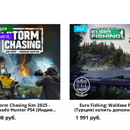
ДИЯ
DLC
АНГЛ.
orm Chasing Sim 2025 -
Euro Fishing: Waldsee 
nado Hunter PS4 (Индия)
(Турция) купить допол
купить
на аккаунт
08 руб.
1 991 руб.