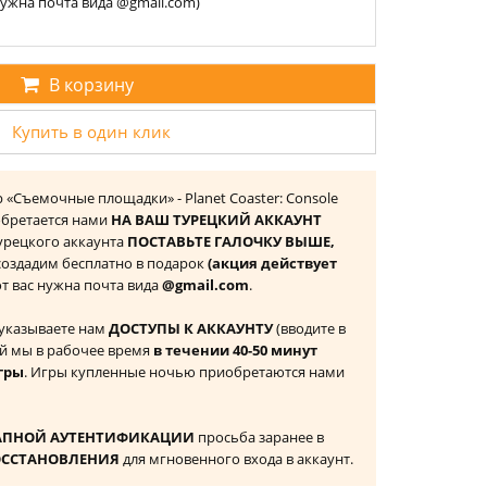
 нужна почта вида @gmail.com)
В корзину
Купить в один клик
ор «Съемочные площадки» - Planet Coaster: Console
иобретается нами
НА ВАШ ТУРЕЦКИЙ АККАУНТ
 Турецкого аккаунта
ПОСТАВЬТЕ ГАЛОЧКУ ВЫШЕ,
 создадим бесплатно в подарок
(акция действует
 от вас нужна почта вида
@gmail.com
.
 указываете нам
ДОСТУПЫ К АККАУНТУ
(вводите в
й мы в рабочее время
в течении 40-50 минут
гры
. Игры купленные ночью приобретаются нами
АПНОЙ АУТЕНТИФИКАЦИИ
просьба заранее в
ОССТАНОВЛЕНИЯ
для мгновенного входа в аккаунт.