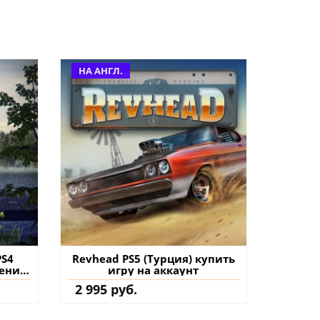
НА АНГЛ.
PS4
Revhead PS5 (Турция) купить
нение
игру на аккаунт
2 995 руб.