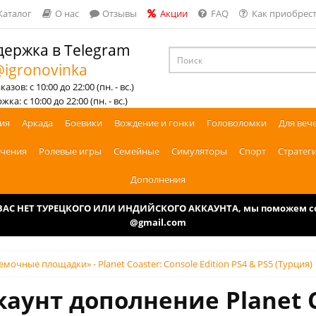
Каталог
О нас
Отзывы
Акции
FAQ
Как приобрест
ержка в Telegram
igronovinka
азов: с 10:00 до 22:00 (пн. - вс.)
ка: с 10:00 до 22:00 (пн. - вс.)
ия
Аркада
Боевики
Вождение и гонки
Головоломки
Для веч
чения
Ролевые игры
Семейные
Симуляторы
Спорт
Стратег
Дополнения
У ВАС НЕТ ТУРЕЦКОГО ИЛИ ИНДИЙСКОГО АККАУНТА, мы поможем соз
@gmail.com
емочные площадки» - Planet Coaster: Console Edition PS4 & PS5 (Турция)
каунт дополнение Planet C