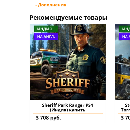
- Дополнения
Рекомендуемые товары
ИНДИЯ
ИН
НА АНГЛ.
НА 
Sheriff Park Ranger PS4
St
(Индия) купить
Tor
3 708 руб.
3 7