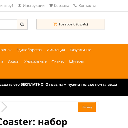
и игру?
Инструкции
Корзина
Контакты
Товаров 0 (0 руб.)
еринок
Единоборства
Имитация
Казуальные
ии
Ужасы
Уникальные
Фитнес
Шутеры
дать его БЕСПЛАТНО! От вас нам нужна только почта вида
oaster: набор