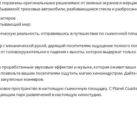
дут поражены оригинальными решениями: от зеленых экранов и мерц
забываемой: трюковые автомобили, разбивающиеся стекла и разброса
астеров
атывающий мир:
ическую реальность, отправившись в путешествие по съемочной площ
 с механической рукой, дарящий посетителям ощущение полного пог
от головокружительного падения с высоты, которое выдержат только
о проработанным звуковым эффектам и музыке, которая оживит ваши
и позвольте вашим посетителям ощутить магию киноиндустрии. Дайте
 закулисных маневров.
вое пространство в настоящую съемочную площадку. С Planet Coaster
щающим парк развлечений в настоящую киностудию.