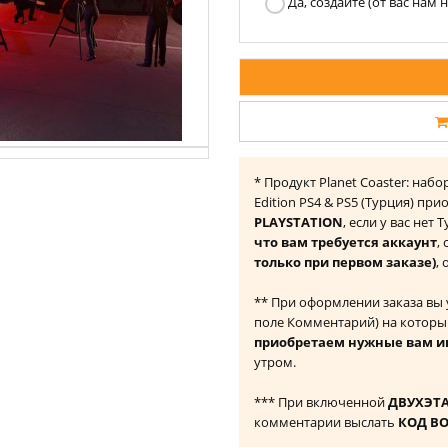
Да, создайте (от вас нам
* Продукт Planet Coaster: наб
Edition PS4 & PS5 (Турция) пр
PLAYSTATION
, если у вас нет
что вам требуется аккаунт
,
только при первом заказе)
,
** При оформлении заказа вы
поле Комментарий) на которы
приобретаем нужные вам и
утром.
*** При включенной
ДВУХЭТ
комментарии выслать
КОД В