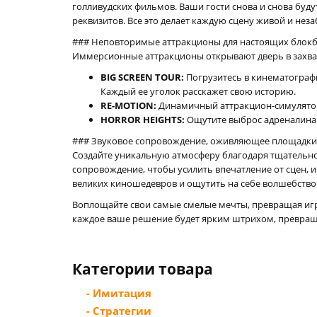
голливудских фильмов. Ваши гости снова и снова бу
реквизитов. Все это делает каждую сцену живой и не
### Неповторимые аттракционы для настоящих блокб
Иммерсионные аттракционы открывают дверь в захв
BIG SCREEN TOUR:
Погрузитесь в кинематограф
Каждый ее уголок расскажет свою историю.
RE-MOTION:
Динамичный аттракцион-симулятор
HORROR HEIGHTS:
Ощутите выброс адреналина 
### Звуковое сопровождение, оживляющее площадки
Создайте уникальную атмосферу благодаря тщательн
сопровождение, чтобы усилить впечатление от сцен, 
великих киношедевров и ощутить на себе волшебство
Воплощайте свои самые смелые мечты, превращая игро
каждое ваше решение будет ярким штрихом, превра
Категории товара
- Имитация
- Стратегии