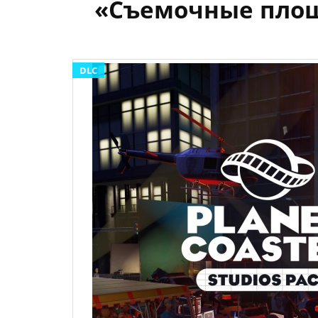
«Съемочные площад
DLC