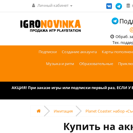
Личный кабинет
Подд
@
Обраб. зак
Тех. поддерж
Подписки
Создание аккаунта
Карты пополнен
Музыка и ритм
Образовательные
Приклю
АКЦИЯ! При заказе игры или подписки первый раз, ЕСЛИ 
Имитация
Planet Coaster: набор «Съ
Купить на ак