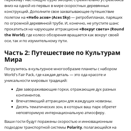
вниз на одной из первых в мире скоростных деревянных
конструкций. Дополните свое захватывающее путешествие
полетом на
«Небо асов» (Aces Sky)
— ретробипланах, парящих
по огромной деревянной трубе. И, конечно, не упустите шанс
прокатиться на чарующем аттракционе
«Вокруг света» (Round
the World)
, где колесо обозрения вращается как вокруг своей
оси, так и по изумительному пути.
Часть 2: Путешествие по Культурам
Мира
Погрузитесь в культурное многообразие планеты с набором
World's Fair Pack, где каждая деталь — это ода красоте и
уникальности мировых традиций:
Две завораживающие горки, отражающие дух разных
континентов.
Впечатляющий аттракцион для жаждущих новизны.
Десять тематических зон, в которых ваш парк обретет
неповторимую интернациональную атмосферу.
Ваши гости будут поражены скоростью и инновационным
подходом транспортной системы
Polarity
, полагающейся на