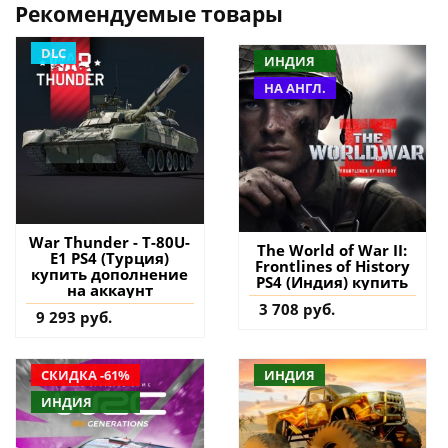
Рекомендуемые товары
DLC
ИНДИЯ
НА АНГЛ.
War Thunder - T-80U-
The World of War II:
E1 PS4 (Турция)
Frontlines of History
купить дополнение
PS4 (Индия) купить
на аккаунт
3 708 руб.
9 293 руб.
СКИДКА -61%
ИНДИЯ
ИНДИЯ