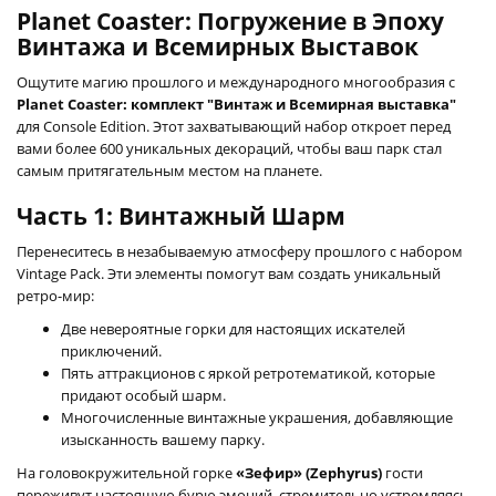
Planet Coaster: Погружение в Эпоху
Винтажа и Всемирных Выставок
Ощутите магию прошлого и международного многообразия с
Planet Coaster: комплект "Винтаж и Всемирная выставка"
для Console Edition. Этот захватывающий набор откроет перед
вами более 600 уникальных декораций, чтобы ваш парк стал
самым притягательным местом на планете.
Часть 1: Винтажный Шарм
Перенеситесь в незабываемую атмосферу прошлого с набором
Vintage Pack. Эти элементы помогут вам создать уникальный
ретро-мир:
Две невероятные горки для настоящих искателей
приключений.
Пять аттракционов с яркой ретротематикой, которые
придают особый шарм.
Многочисленные винтажные украшения, добавляющие
изысканность вашему парку.
На головокружительной горке
«Зефир» (Zephyrus)
гости
переживут настоящую бурю эмоций, стремительно устремляясь