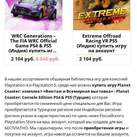
WRC Generations –
Extreme Offroad
The FIA WRC Official
Racing VR PS5
Game PS4 & PS5
(Индия) купить игру
(Индия) купить игру
на аккаунт
на аккаунт
2 104 руб.
5 342 руб.
2 104 руб.
В нашем ассортименте обширная библиотека игр для консолей
Playstation 4 и Playstation 5, среди них можно
купить игру Planet
Coaster: комплект «Винтаж и Всемирная выставка» - Planet
Coaster: Console Edition PS4 & PS5 (Турция)
, которая
приобретается по сниженной цене специально для Вас. Игра
приобретается в Турецком регионе или Индийском регионе
(регион указан в характеристиках) по цене, ниже Российского
Playstation Store на ваш аккаунт, который мы создаем для вас
БЕСПЛАТНО. Мы гарантируем, что после
приобретения игры
и
покупки на аккаунт, игра навсегда останется на Вашем аккаунте,