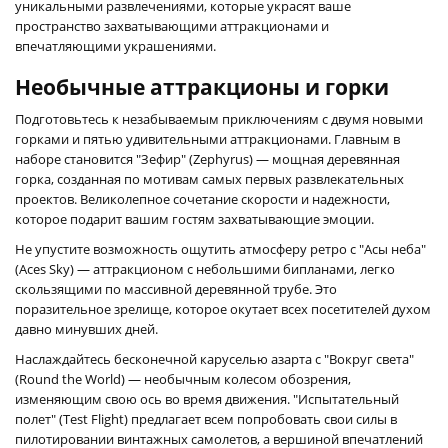
уникальными развлечениями, которые украсят ваше
пространство захватывающими аттракционами и
впечатляющими украшениями.
Необычные аттракционы и горки
Подготовьтесь к незабываемым приключениям с двумя новыми
горками и пятью удивительными аттракционами. Главным в
наборе становится "Зефир" (Zephyrus) — мощная деревянная
горка, созданная по мотивам самых первых развлекательных
проектов. Великолепное сочетание скорости и надежности,
которое подарит вашим гостям захватывающие эмоции.
Не упустите возможность ощутить атмосферу ретро с "Асы неба"
(Aces Sky) — аттракционом с небольшими бипланами, легко
скользящими по массивной деревянной трубе. Это
поразительное зрелище, которое окутает всех посетителей духом
давно минувших дней.
Наслаждайтесь бесконечной каруселью азарта с "Вокруг света"
(Round the World) — необычным колесом обозрения,
изменяющим свою ось во время движения. "Испытательный
полет" (Test Flight) предлагает всем попробовать свои силы в
пилотировании винтажных самолетов, а вершиной впечатлений