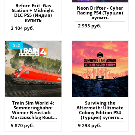
Before Exit: Gas
​​Neon Drifter - Cyber
Station + Midnight
Racing PS4 (Турция)
DLC PS5 (Индия)
купить
купить
2 995 руб.
2 104 руб.
DLC
Train Sim World 4:
Surviving the
Semmeringbahn:
Aftermath: Ultimate
Wiener Neustadt -
Colony Edition PS4
Mürzzuschlag Route
(Турция) купить
Add-On PS4 & PS5
игру на аккаунт
5 870 руб.
9 293 руб.
(Турция) купить
дополнение на