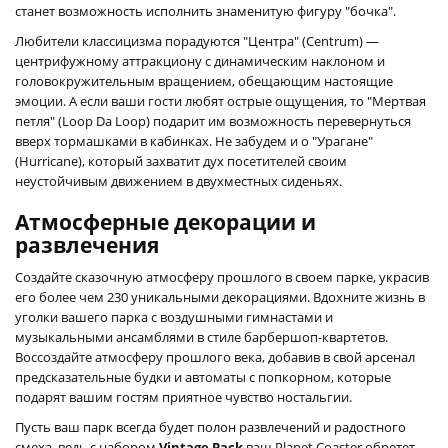
станет возможность исполнить знаменитую фигуру "бочка".
Любители классицизма порадуются "Центра" (Centrum) —
центрифужному аттракциону с динамическим наклоном и
головокружительным вращением, обещающим настоящие
эмоции. А если ваши гости любят острые ощущения, то "Мертвая
петля" (Loop Da Loop) подарит им возможность перевернуться
вверх тормашками в кабинках. Не забудем и о "Урагане"
(Hurricane), который захватит дух посетителей своим
неустойчивым движением в двухместных сиденьях.
Атмосферные декорации и
развлечения
Создайте сказочную атмосферу прошлого в своем парке, украсив
его более чем 230 уникальными декорациями. Вдохните жизнь в
уголки вашего парка с воздушными гимнастами и
музыкальными ансамблями в стиле барбершоп-квартетов.
Воссоздайте атмосферу прошлого века, добавив в свой арсенал
предсказательные будки и автоматы с попкорном, которые
подарят вашим гостям приятное чувство ностальгии.
Пусть ваш парк всегда будет полон развлечений и радостного
смеха, ведь с набором
Vintage Pack
ваш Planet Coaster обретет