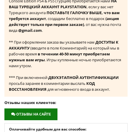
Console Edition PS4 & PS5 (Турция) приобретается нами
НА
ВАШ ТУРЕЦКИЙ АККАУНТ PLAYSTATION
, если у вас нет
Турецкого аккаунта
ПОСТАВЬТЕ ГАЛОЧКУ ВЫШЕ, что вам
требуется аккаунт
, создадим бесплатно в подарок
(акция
действует только при первом заказе)
, от вас нужна почта
вида
@gmail.com
.
** При оформлении заказа вы указываете нам
ДОСТУПЫ К
АККАУНТУ
(вводите в поле Комментарий) на который мы в
рабочее время
в течении 40-50 минут приобретаем
нужные вам игры
. Игры купленные ночью приобретаются
нами утром.
*** При включенной
ДВУХЭТАПНОЙ АУТЕНТИФИКАЦИИ
просьба заранее в комментарии выслать
КОД
ВОССТАНОВЛЕНИЯ
для мгновенного входа в аккаунт.
Отзывы наших клиентов:
ОТЗЫВЫ НА САЙТЕ
Оплачивайте удобным для вас способом: