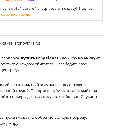
ру, в любой валюте (конвертируется по курсу). В случае
,
свяжитесь с нами.
сайте igronovinka.ru!
е зоопарка.
Купить игру Planet Zoo 2 PS5 на аккаунт
ботиться о каждом обитателе. Освободите свое
щей среды.
нский лев и западный шимпанзе представлены с
жающей средой. Покорите глубины и наблюдайте за
ойте вольеры для таких видов, как большой тукан, с
 выпуская животных обратно в дикую природу.
сему миру.