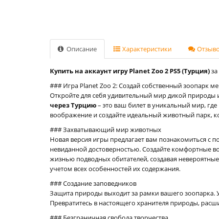
Описание
Характеристики
Отзывов
Купить на аккаунт игру Planet Zoo 2 PS5 (Турция)
за
### Игра Planet Zoo 2: Создай собственный зоопарк м
Откройте для себя удивительный мир дикой природы 
через Турцию
– это ваш билет в уникальный мир, гд
воображение и создайте идеальный животный парк, к
### Захватывающий мир животных
Новая версия игры предлагает вам познакомиться с 
невиданной достоверностью. Создайте комфортные во
жизнью подводных обитателей, создавая невероятные а
учетом всех особенностей их содержания.
### Создание заповедников
Защита природы выходит за рамки вашего зоопарка. У
Превратитесь в настоящего хранителя природы, расши
### Безграничная свобода творчества