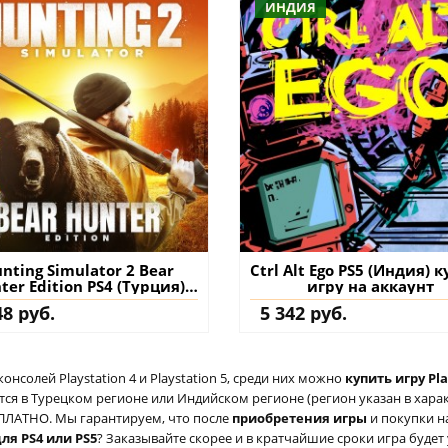
ИНДИЯ
nting Simulator 2 Bear
Ctrl Alt Ego PS5 (Индия) 
ter Edition PS4 (Турция)
игру на аккаунт
упить игру на аккаунт
48 руб.
5 342 руб.
солей Playstation 4 и Playstation 5, среди них можно
купить игру Pla
ся в Турецком регионе или Индийском регионе (регион указан в характ
ЕСПЛАТНО. Мы гарантируем, что после
приобретения игры
и покупки н
для PS4 или PS5
? Заказывайте скорее и в кратчайшие сроки игра будет 