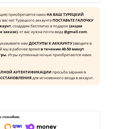
урция) приобретается нами
НА ВАШ ТУРЕЦКИЙ
 у вас нет Турецкого аккаунта
ПОСТАВЬТЕ ГАЛОЧКУ
ккаунт
, создадим бесплатно в подарок
(акция
м заказе)
, от вас нужна почта вида
@gmail.com
.
 указываете нам
ДОСТУПЫ К АККАУНТУ
(вводите в
й мы в рабочее время
в течении 40-50 минут
гры
. Игры купленные ночью приобретаются нами
АПНОЙ АУТЕНТИФИКАЦИИ
просьба заранее в
ОССТАНОВЛЕНИЯ
для мгновенного входа в аккаунт.
 способом: