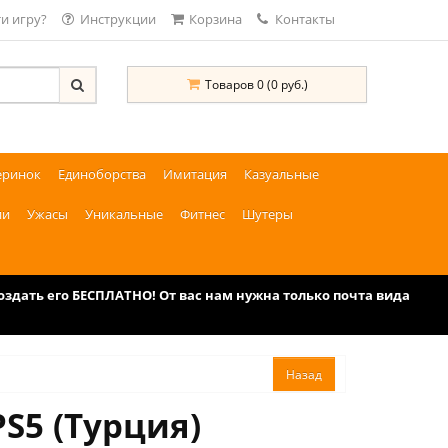
и игру?
Инструкции
Корзина
Контакты
Товаров 0 (0 руб.)
еринок
Единоборства
Имитация
Казуальные
ии
Ужасы
Уникальные
Фитнес
Шутеры
дать его БЕСПЛАТНО! От вас нам нужна только почта вида
PS5 (Турция)