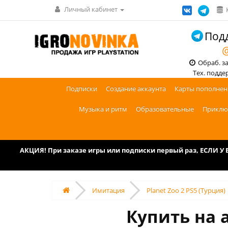
Личный кабинет
Подд
@
Обраб. зак
Тех. поддерж
Подписки
Создание аккаунта
Карты пополнен
Музыка и ритм
Образовательные
Приклю
АКЦИЯ! При заказе игры или подписки первый раз, ЕСЛИ 
Имитация
Planet Zoo 2 PS5 (Турция)
Купить на а