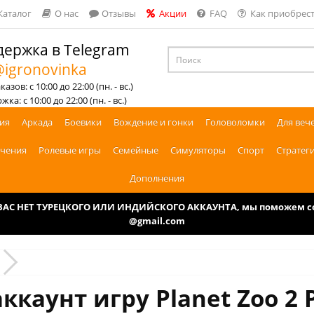
Каталог
О нас
Отзывы
Акции
FAQ
Как приобрест
ержка в Telegram
igronovinka
азов: с 10:00 до 22:00 (пн. - вс.)
ка: с 10:00 до 22:00 (пн. - вс.)
ия
Аркада
Боевики
Вождение и гонки
Головоломки
Для веч
чения
Ролевые игры
Семейные
Симуляторы
Спорт
Стратег
Дополнения
У ВАС НЕТ ТУРЕЦКОГО ИЛИ ИНДИЙСКОГО АККАУНТА, мы поможем соз
@gmail.com
ккаунт игру Planet Zoo 2 