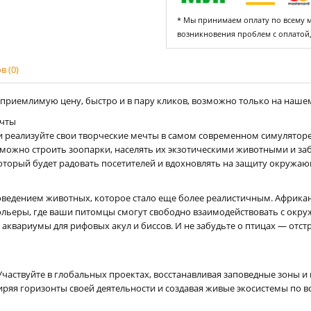
* Мы принимаем оплату по всему ми
возникновения проблем с оплатой
 (0)
 приемлимую цену, быстро и в пару кликов, возможно только на нашем 
ечты
и реализуйте свои творческие мечты в самом современном симулятор
е можно строить зоопарки, населять их экзотическими животными и за
оторый будет радовать посетителей и вдохновлять на защиту окружаю
поведением животных, которое стало еще более реалистичным. Африка
льеры, где ваши питомцы смогут свободно взаимодействовать с окру
квариумы для рифовых акул и биссов. И не забудьте о птицах — отстр
частвуйте в глобальных проектах, восстанавливая заповедные зоны и
ряя горизонты своей деятельности и создавая живые экосистемы по в