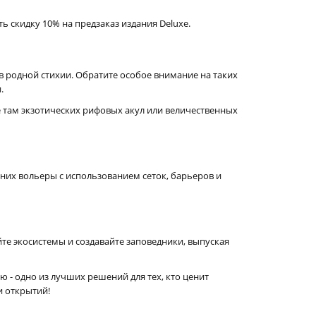
ь скидку 10% на предзаказ издания Deluxe.
 родной стихии. Обратите особое внимание на таких
.
е там экзотических рифовых акул или величественных
них вольеры с использованием сеток, барьеров и
те экосистемы и создавайте заповедники, выпуская
ию - одно из лучших решений для тех, кто ценит
и открытий!