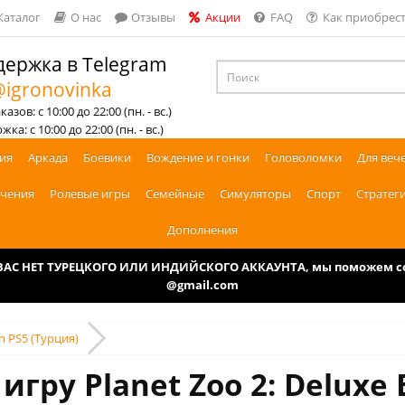
Каталог
О нас
Отзывы
Акции
FAQ
Как приобрест
ержка в Telegram
igronovinka
азов: с 10:00 до 22:00 (пн. - вс.)
ка: с 10:00 до 22:00 (пн. - вс.)
ия
Аркада
Боевики
Вождение и гонки
Головоломки
Для веч
чения
Ролевые игры
Семейные
Симуляторы
Спорт
Стратег
Дополнения
У ВАС НЕТ ТУРЕЦКОГО ИЛИ ИНДИЙСКОГО АККАУНТА, мы поможем соз
@gmail.com
on PS5 (Турция)
гру Planet Zoo 2: Deluxe 