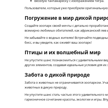
Веселую тантамареску с изображением тигра.
Пользователи, которые уже приобрели оригинальную ве
Погружение в мир дикой прир
Создайте зоопарк своей мечты с детально проработан
всемирно любимых обитателей, как африканский лев
Не забывайте о водных жителях! Встречайте подводны
бисс, и вы увидите, как оживёт ваш зоопарк!
Птицы и их волшебный мир
Не упустите шанс познакомиться с удивительными вид
других элементов, создавая идеальные условия для их
Забота о дикой природе
Забота о животных не ограничивается зоопарком. Уча
животных в дикую природу.
Не упустите шанс стать частью этого удивительного мир
гармоничное сочетание красоты, экологии и игры. Вп