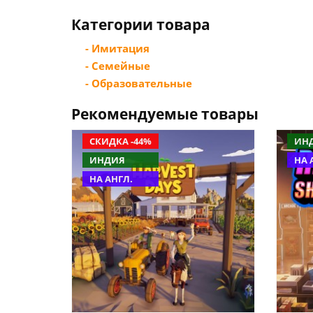
Категории товара
- Имитация
- Семейные
- Образовательные
Рекомендуемые товары
СКИДКА -44%
ИН
ИНДИЯ
НА 
НА АНГЛ.