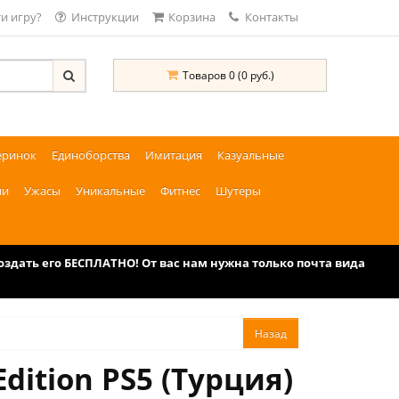
и игру?
Инструкции
Корзина
Контакты
Товаров 0 (0 руб.)
еринок
Единоборства
Имитация
Казуальные
ии
Ужасы
Уникальные
Фитнес
Шутеры
дать его БЕСПЛАТНО! От вас нам нужна только почта вида
Edition PS5 (Турция)