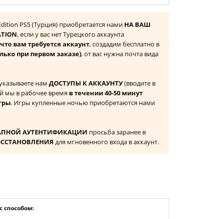
 Edition PS5 (Турция) приобретается нами
НА ВАШ
ATION
, если у вас нет Турецкого аккаунта
то вам требуется аккаунт
, создадим бесплатно в
лько при первом заказе)
, от вас нужна почта вида
 указываете нам
ДОСТУПЫ К АККАУНТУ
(вводите в
й мы в рабочее время
в течении 40-50 минут
гры
. Игры купленные ночью приобретаются нами
АПНОЙ АУТЕНТИФИКАЦИИ
просьба заранее в
ОССТАНОВЛЕНИЯ
для мгновенного входа в аккаунт.
 способом: