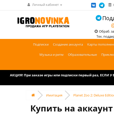
Личный кабинет
Подд
@
Обраб. зак
Тех. поддерж
Подписки
Создание аккаунта
Карты пополнен
Музыка и ритм
Образовательные
Приклю
АКЦИЯ! При заказе игры или подписки первый раз, ЕСЛИ 
Имитация
Planet Zoo 2: Deluxe Editi
Купить на аккаунт и