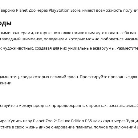
рсию Planet Zoo через PlayStation Store, имеют возможность получит
оды
ными вольерами, которые позволяют животным чувствовать себя как в
 и западный шимпанзе, поведением которых можно любоваться часами
х чудо-животных, создавая для них уникальные аквариумы. Разместит
ами птиц, среди которых великий тукан. Проектируйте пригодные для 
 жизни.
ствуйте в международных природоохранных проектах, восстанавливай
а! Купить игру Planet Zoo 2: Deluxe Edition PS5 на аккаунт через Турц
устите в свою жизнь дикое очарование планеты, полное приключений 