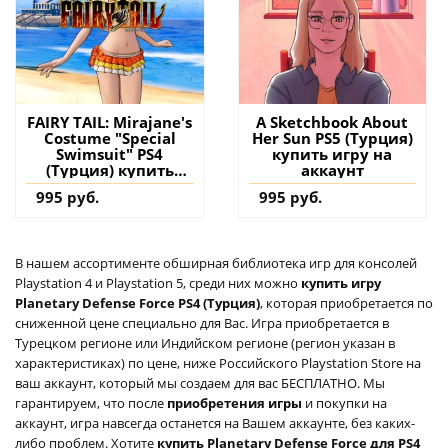
FAIRY TAIL: Mirajane's
A Sketchbook About
Costume "Special
Her Sun PS5 (Турция)
Swimsuit" PS4
купить игру на
(Турция) купить
аккаунт
дополнение на
995 руб.
995 руб.
аккаунт
В нашем ассортименте обширная библиотека игр для консолей
Playstation 4 и Playstation 5, среди них можно
купить игру
Planetary Defense Force PS4 (Турция)
, которая приобретается по
сниженной цене специально для Вас. Игра приобретается в
Турецком регионе или Индийском регионе (регион указан в
характеристиках) по цене, ниже Российского Playstation Store на
ваш аккаунт, который мы создаем для вас БЕСПЛАТНО. Мы
гарантируем, что после
приобретения игры
и покупки на
аккаунт, игра навсегда останется на Вашем аккаунте, без каких-
либо проблем. Хотите
купить Planetary Defense Force для PS4