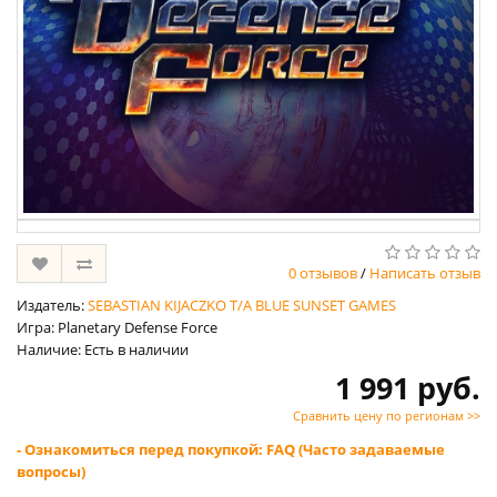
0 отзывов
/
Написать отзыв
Издатель:
SEBASTIAN KIJACZKO T/A BLUE SUNSET GAMES
Игра: Planetary Defense Force
Наличие: Есть в наличии
1 991 руб.
Сравнить цену по регионам >>
- Ознакомиться перед покупкой: FAQ (Часто задаваемые
вопросы)