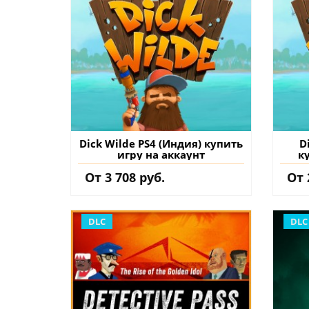
Dick Wilde PS4 (Индия) купить
D
игру на аккаунт
к
От 3 708 руб.
От 
DLC
DLC