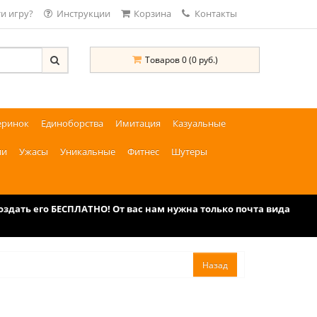
и игру?
Инструкции
Корзина
Контакты
Товаров 0 (0 руб.)
еринок
Единоборства
Имитация
Казуальные
ии
Ужасы
Уникальные
Фитнес
Шутеры
дать его БЕСПЛАТНО! От вас нам нужна только почта вида