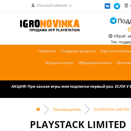
Личный кабинет
Подд
@
Обраб. зак
Тех. поддерж
Подписки
Создание аккаунта
Карты пополнен
Музыка и ритм
Образовательные
Приклю
АКЦИЯ! При заказе игры или подписки первый раз, ЕСЛИ 
Производитель
PLAYSTACK LIMITED
PLAYSTACK LIMITED