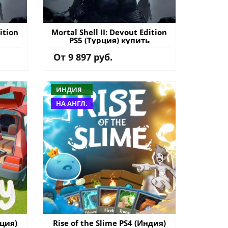
ition
Mortal Shell II: Devout Edition
PS5 (Турция) купить
От 9 897 руб.
ИНДИЯ
НА АНГЛ.
ция)
Rise of the Slime PS4 (Индия)