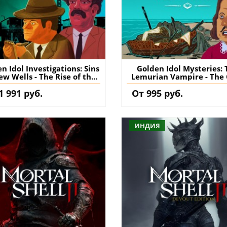
n Idol Investigations: Sins
Golden Idol Mysteries: 
ew Wells - The Rise of the
Lemurian Vampire - The
lden Idol PS5 (Турция)
of the Golden Idol PS5 (Т
1 991 руб.
От 995 руб.
упить дополнение на
купить дополнение 
аккаунт
аккаунт
ИНДИЯ