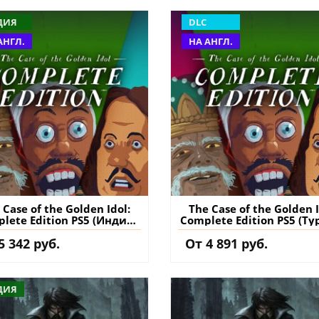
ДИЯ
DLC
АНГЛ.
НА АНГЛ.
 Case of the Golden Idol:
The Case of the Golden I
lete Edition PS5 (Индия)
Complete Edition PS5 (Ту
упить игру на аккаунт
купить дополнение 
5 342 руб.
От 4 891 руб.
аккаунт
ДИЯ