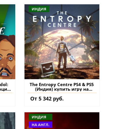
ИНДИЯ
dol:
The Entropy Centre PS4 & PS5
рция)
(Индия) купить игру на
на
аккаунт
От 5 342 руб.
ИНДИЯ
НА АНГЛ.