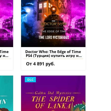
 Time
Doctor Who: The Edge of Time
у на
PS4 (Турция) купить игру на
аккаунт
От 4 891 руб.
DLC