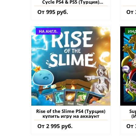
Cycle PS4 & PS5 (Турция)
купить дополнение на
От 995 руб.
От 
аккаунт
НА АНГЛ.
ИН
Rise of the Slime PS4 (Турция)
Su
купить игру на аккаунт
(
От 2 995 руб.
От 