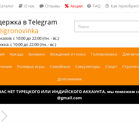
Каталог
О нас
Отзывы
Акции
FAQ
Как приобрест
ержка в Telegram
igronovinka
азов: с 10:00 до 22:00 (пн. - вс.)
ка: с 10:00 до 22:00 (пн. - вс.)
ия
Аркада
Боевики
Вождение и гонки
Головоломки
Для веч
чения
Ролевые игры
Семейные
Симуляторы
Спорт
Стратег
Дополнения
У ВАС НЕТ ТУРЕЦКОГО ИЛИ ИНДИЙСКОГО АККАУНТА, мы поможем соз
@gmail.com