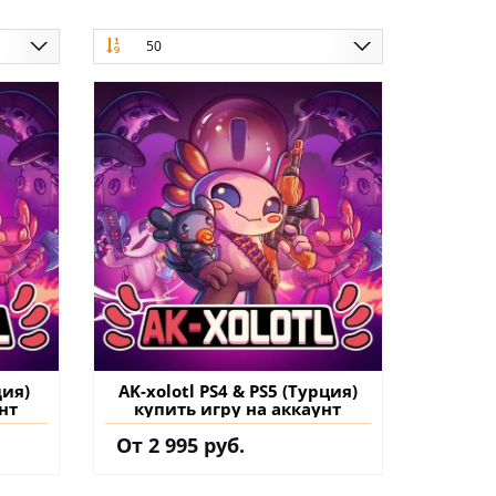
50
дия)
AK-xolotl PS4 & PS5 (Турция)
нт
купить игру на аккаунт
От 2 995 руб.