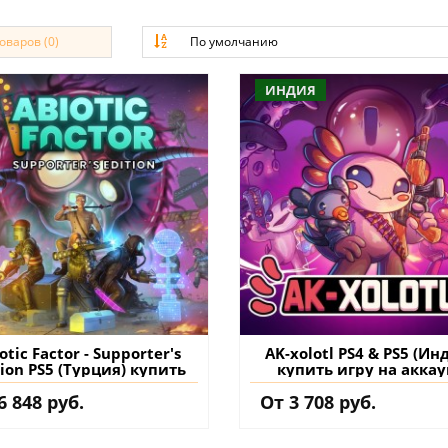
варов (0)
По умолчанию
ИНДИЯ
otic Factor - Supporter's
AK-xolotl PS4 & PS5 (Ин
tion PS5 (Турция) купить
купить игру на аккау
6 848 руб.
От 3 708 руб.