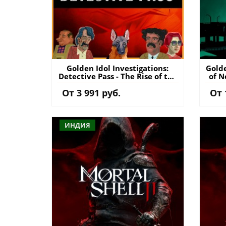
Golden Idol Investigations:
Golde
Detective Pass - The Rise of the
of N
Golden Idol PS5 (Турция)
Go
От 3 991 руб.
От 
купить дополнение на
к
аккаунт
ИНДИЯ