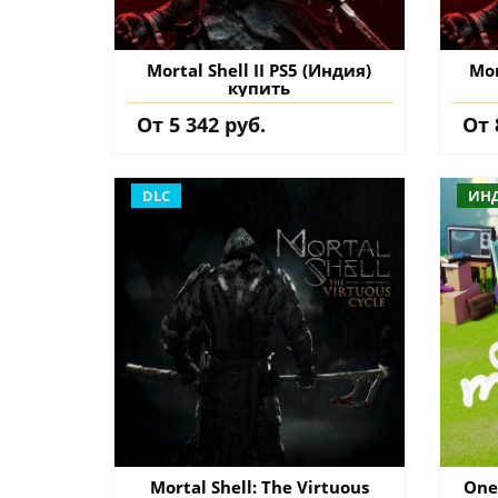
Mortal Shell II PS5 (Индия)
Mor
купить
От 5 342 руб.
От 
DLC
ИН
Mortal Shell: The Virtuous
One