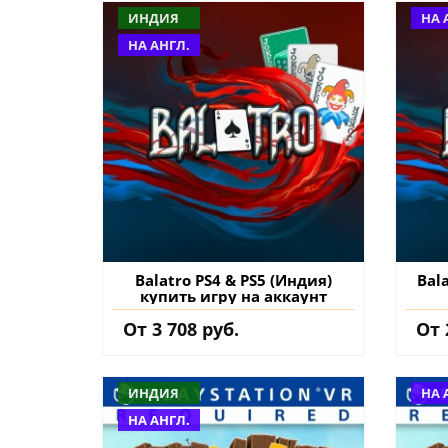
ИНДИЯ
НА 
НА АНГЛ.
Balatro PS4 & PS5 (Индия)
Bal
купить игру на аккаунт
От 3 708 руб.
От 
ИНДИЯ
НА 
НА АНГЛ.