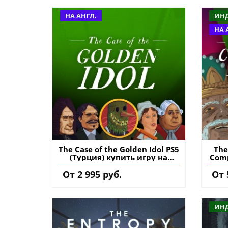
НА АНГЛ.
ИН
НА 
The Case of the Golden Idol PS5
The
(Турция) купить игру на
Comp
аккаунт
к
От 2 995 руб.
От 
ИН