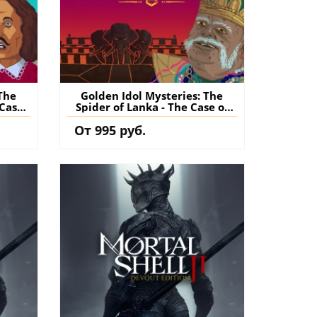
The
Golden Idol Mysteries: The
 Case
Spider of Lanka - The Case of
урция)
the Golden Idol PS5 (Турция)
От 995 руб.
на
купить дополнение на
аккаунт