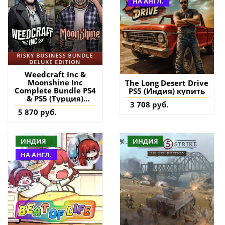
НА АНГЛ.
Weedcraft Inc &
Moonshine Inc
The Long Desert Drive
Complete Bundle PS4
PS5 (Индия) купить
& PS5 (Турция)
3 708 руб.
купить игру на
5 870 руб.
аккаунт
ИНДИЯ
ИНДИЯ
НА АНГЛ.