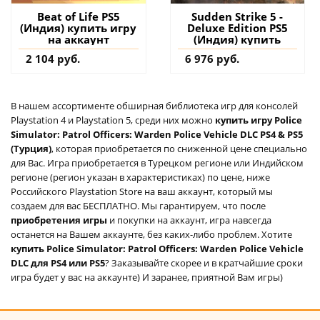
Beat of Life PS5
Sudden Strike 5 -
(Индия) купить игру
Deluxe Edition PS5
на аккаунт
(Индия) купить
2 104 руб.
6 976 руб.
В нашем ассортименте обширная библиотека игр для консолей
Playstation 4 и Playstation 5, среди них можно
купить игру Police
Simulator: Patrol Officers: Warden Police Vehicle DLC PS4 & PS5
(Турция)
, которая приобретается по сниженной цене специально
для Вас. Игра приобретается в Турецком регионе или Индийском
регионе (регион указан в характеристиках) по цене, ниже
Российского Playstation Store на ваш аккаунт, который мы
создаем для вас БЕСПЛАТНО. Мы гарантируем, что после
приобретения игры
и покупки на аккаунт, игра навсегда
останется на Вашем аккаунте, без каких-либо проблем. Хотите
купить Police Simulator: Patrol Officers: Warden Police Vehicle
DLC для PS4 или PS5
? Заказывайте скорее и в кратчайшие сроки
игра будет у вас на аккаунте) И заранее, приятной Вам игры)