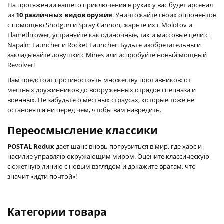
На протяжении вашего приключения в руках у вас будет арсенал
из
10 различных видов оружия
. Уничтожайте своих оппонентов
с помощью Shotgun и Spray Cannon, жарьте их с Molotov и
Flamethrower, устраняйте как одиночные, так и массовые цели с
Napalm Launcher и Rocket Launcher. Будьте изобретательны и
закладывайте ловушки с Mines или испробуйте новый мощный
Revolver!
Вам предстоит противостоять множеству противников: от
местных дружинников до вооруженных отрядов спецназа и
военных. Не забудьте о местных страусах, которые тоже не
остановятся ни перед чем, чтобы вам навредить.
Переосмысление классики
POSTAL Redux
дает шанс вновь погрузиться в мир, где хаос и
насилие управляю окружающим миром. Оцените классическую
сюжетную линию с новым взглядом и докажите врагам, что
значит «идти почтой»!
Категории товара