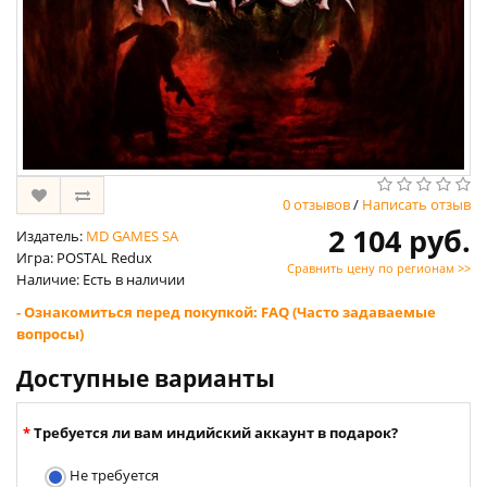
0 отзывов
/
Написать отзыв
2 104 руб.
Издатель:
MD GAMES SA
Игра: POSTAL Redux
Сравнить цену по регионам >>
Наличие: Есть в наличии
- Ознакомиться перед покупкой: FAQ (Часто задаваемые
вопросы)
Доступные варианты
Требуется ли вам индийский аккаунт в подарок?
Не требуется