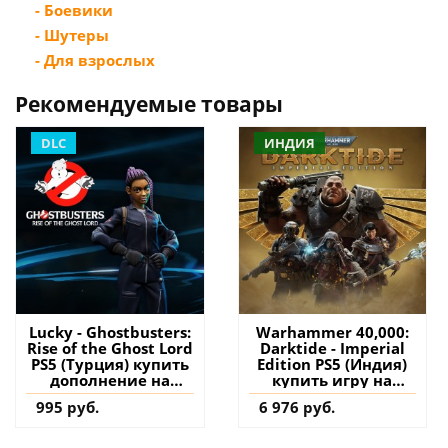
- Боевики
- Шутеры
- Для взрослых
Рекомендуемые товары
DLC
ИНДИЯ
Lucky - Ghostbusters:
Warhammer 40,000:
Rise of the Ghost Lord
Darktide - Imperial
PS5 (Турция) купить
Edition PS5 (Индия)
дополнение на
купить игру на
аккаунт
аккаунт
995 руб.
6 976 руб.