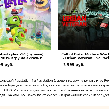
oka-Laylee PS4 (Турция)
Call of Duty: Modern Warf
упить игру на аккаунт
- Urban Veteran: Pro Pac
(Турция) купить допол
95 руб.
2 995 руб.
на аккаунт
солей Playstation 4 и Playstation 5, среди них можно
купить игру Pow
ся в Турецком регионе или Индийском регионе (регион указан в характ
ЕСПЛАТНО. Мы гарантируем, что после
приобретения игры
и покупки н
для PS4 или PS5
? Заказывайте скорее и в кратчайшие сроки игра будет