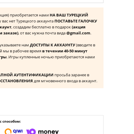
урция) приобретается нами
НА ВАШ ТУРЕЦКИЙ
 у вас нет Турецкого аккаунта
ПОСТАВЬТЕ ГАЛОЧКУ
ккаунт
, создадим бесплатно в подарок
(акция
м заказе)
, от вас нужна почта вида
@gmail.com
.
 указываете нам
ДОСТУПЫ К АККАУНТУ
(вводите в
й мы в рабочее время
в течении 40-50 минут
гры
. Игры купленные ночью приобретаются нами
АПНОЙ АУТЕНТИФИКАЦИИ
просьба заранее в
ОССТАНОВЛЕНИЯ
для мгновенного входа в аккаунт.
 способом: