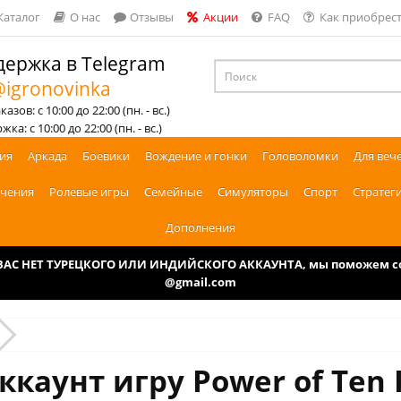
Каталог
О нас
Отзывы
Акции
FAQ
Как приобрест
ержка в Telegram
igronovinka
азов: с 10:00 до 22:00 (пн. - вс.)
ка: с 10:00 до 22:00 (пн. - вс.)
ия
Аркада
Боевики
Вождение и гонки
Головоломки
Для веч
чения
Ролевые игры
Семейные
Симуляторы
Спорт
Стратег
Дополнения
У ВАС НЕТ ТУРЕЦКОГО ИЛИ ИНДИЙСКОГО АККАУНТА, мы поможем соз
@gmail.com
ккаунт игру Power of Ten 