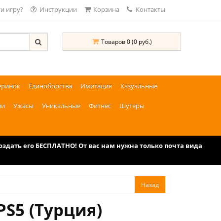
и игру?
Инструкции
Корзина
Контакты
Товаров 0 (0 руб.)
еринок
Единоборства
Имитация
Казуальные
ии
Ужасы
Уникальные
Фитнес
Шутеры
дать его БЕСПЛАТНО! От вас нам нужна только почта вида
PS5 (Турция)