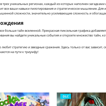
я в трех уникальных регионах, каждый из которых наполнен загадками
рит все ваши навыки пилотирования и стратегическое мышление. Для 
овышенной сложности, значительно усиливающие сложность и обогаща
хождения
се больше тайн вселенной. Прекрасная пиксельная графика добавляет
дования вы найдете уникальные события и откроете множество тайн, к
о любит стратегию и звездные сражения. Здесь только от вас зависит, 
чаются на пути к триумфу!
DLC