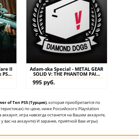
are II
Adam-ska Special - METAL GEAR
k PS4
SOLID V: THE PHANTOM PAIN
нение
PS4 (Турция) купить
995 руб.
дополнение на аккаунт
er of Ten PS5 (Турция)
, которая приобретается по
еристиках) по цене, ниже Российского Playstation
а аккаунт, игра навсегда останется на Вашем аккаунте,
 у вас на аккаунте) И заранее, приятной Вам игры)