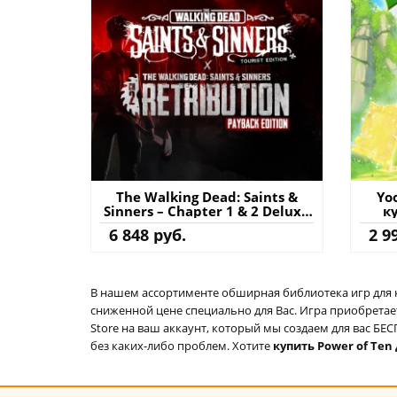
The Walking Dead: Saints &
Yo
Sinners – Chapter 1 & 2 Deluxe
к
Edition PS5 VR2 (Турция)
6 848 руб.
2 9
купить игру на аккаунт
В нашем ассортименте обширная библиотека игр для кон
сниженной цене специально для Вас. Игра приобретает
Store на ваш аккаунт, который мы создаем для вас Б
без каких-либо проблем. Хотите
купить Power of Ten 