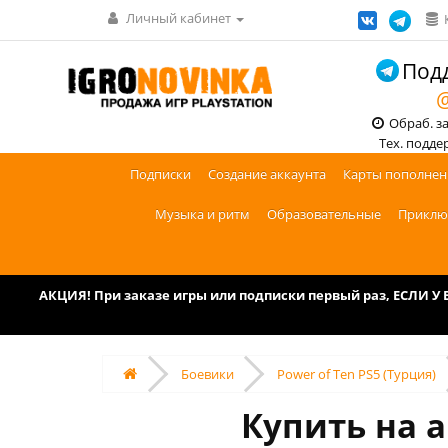
Личный кабинет
Подд
@
Обраб. зак
Тех. поддерж
Подписки
Создание аккаунта
Карты пополнен
Музыка и ритм
Образовательные
Приклю
АКЦИЯ! При заказе игры или подписки первый раз, ЕСЛИ 
Боевики
Power of Ten PS5 (Турция)
Купить на а