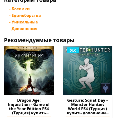
- Боевики
- Единоборства
- Уникальные
- Дополнения
Рекомендуемые товары
DLC
Dragon Age:
Gesture: Squat Day -
Inquisition - Game of
Monster Hunter:
the Year Edition PS4
World PS4 (Турция)
(Турция) купить
купить дополнение
игру на аккаунт
на аккаунт