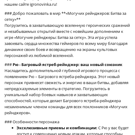
нашем сайте igronovinka.ru!
### Добро пожаловать в мир **«Могучих рейнджеров: Битва за
сетку»**
Погрузитесь в захватывающую вселенную героических сражений
и незабываемых открытий вместе с новейшим дополнением к
игре «Могучие рейнджеры: Битва за сетку». Эта игра успела
завоевать сердца множества геймеров по всему миру благодаря
динамике своих боев и возвращению на экраны культовых
персонажей из любимой вселенной.
###
Рю - Багровый ястреб-рейнджер: ваш новый союзник
Насладитесь дополнительной глубиной игрового процесса с
появлением Рю – Багрового ястреба-рейнджера. Этот новый
персонаж привнесет свежесть и энергию в ваши битвы, добавляя
непредсказуемые элементы в стратегию. Погрузитесь в
уникальный набор боевых навыков и захватывающих
способностей, которые делает Багрового ястреба-рейнджера
незаменимым членом команды для всех поклонников «Могучих
рейнджеров».
### Особенности персонажа
Эксклюзивные приемы и комбинации:
С Рю у вас будет
доступ к совершенно новым атакам, которые способны