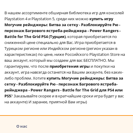
В нашем ассортименте обширная библиотека игр для консолей
Playstation 4 и Playstation 5, среди них можно
купить игру
Могучие рейнджеры: Битва за сетку - Разблокируйте Рю -
персонаж Багрового ястреба-рейнджера - Power Rangers -
Battle for The Grid PS4 (Турция)
, которая приобретается по
сниженной цене специально для Вас. Игра приобретается в
Турецком регионе или Индийском регионе (регион указан в
характеристиках) по цене, ниже Российского Playstation Store на
ваш аккаунт, который мы создаем для вас БЕСПЛАТНО. Мы
гарантируем, что после
приобретения игры
и покупки на
аккаунт, игра навсегда останется на Вашем аккаунте, без каких-
либо проблем. Хотите
купить Могучие рейнджеры: Битва за
сетку - Разблокируйте Рю - персонаж Багрового ястреба-
рейнджера - Power Rangers - Battle for The Grid для PS4 или
PS5
? Заказывайте скорее и в кратчайшие сроки игра будет у вас
на аккаунте) И заранее, приятной Вам игры)
О нас