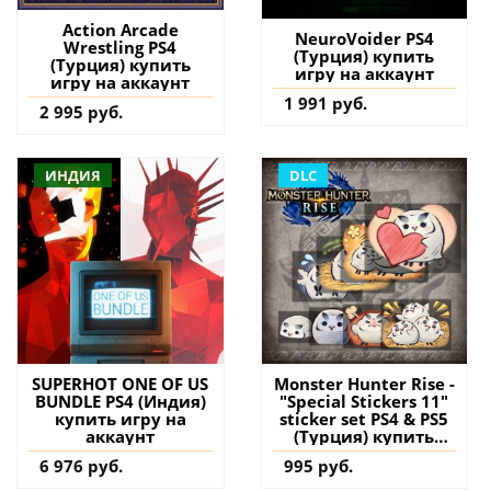
Action Arcade
NeuroVoider PS4
Wrestling PS4
(Турция) купить
(Турция) купить
игру на аккаунт
игру на аккаунт
1 991 руб.
2 995 руб.
ИНДИЯ
DLC
SUPERHOT ONE OF US
Monster Hunter Rise -
BUNDLE PS4 (Индия)
"Special Stickers 11"
купить игру на
sticker set PS4 & PS5
аккаунт
(Турция) купить
дополнение на
6 976 руб.
995 руб.
аккаунт