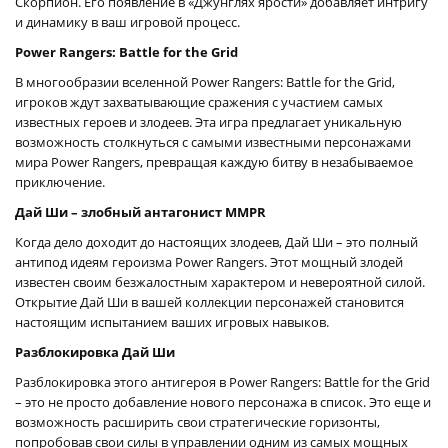
Скорпион. Его появление в «Джунглях ярости» добавляет интригу
и динамику в ваш игровой процесс.
Power Rangers: Battle for the Grid
В многообразии вселенной Power Rangers: Battle for the Grid,
игроков ждут захватывающие сражения с участием самых
известных героев и злодеев. Эта игра предлагает уникальную
возможность столкнуться с самыми известными персонажами
мира Power Rangers, превращая каждую битву в незабываемое
приключение.
Дай Ши – злобный антагонист MMPR
Когда дело доходит до настоящих злодеев, Дай Ши – это полный
антипод идеям героизма Power Rangers. Этот мощный злодей
известен своим безжалостным характером и невероятной силой.
Открытие Дай Ши в вашей коллекции персонажей становится
настоящим испытанием ваших игровых навыков.
Разблокировка Дай Ши
Разблокировка этого антигероя в Power Rangers: Battle for the Grid
– это не просто добавление нового персонажа в список. Это еще и
возможность расширить свои стратегические горизонты,
попробовав свои силы в управлении одним из самых мощных