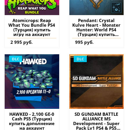
Atomicrops: Reap
Pendant: Crystal
What You Bundle PS4
Kulve Heart - Monster
(Турция) купить
Hunter: World PS4
игру на аккаунт
(Турция) купить
дополнение на
2 995 руб.
995 руб.
аккаунт
DLC
DLC
HAWKED - 2,100 GE-0
SD GUNDAM BATTLE
Cash PS5 (Турция)
ALLIANCE MS
купить дополнение
Development - Super
на аккаунт
Pack Lv1 PS4 & PS5