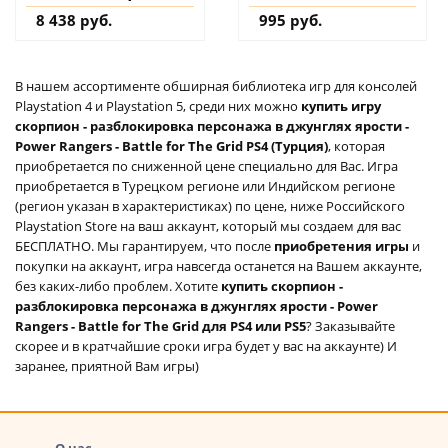
(Турция) купить
8 438 руб.
995 руб.
дополнение на
аккаунт
В нашем ассортименте обширная библиотека игр для консолей
Playstation 4 и Playstation 5, среди них можно
купить игру
скорпион - разблокировка персонажа в джунглях ярости -
Power Rangers - Battle for The Grid PS4 (Турция)
, которая
приобретается по сниженной цене специально для Вас. Игра
приобретается в Турецком регионе или Индийском регионе
(регион указан в характеристиках) по цене, ниже Российского
Playstation Store на ваш аккаунт, который мы создаем для вас
БЕСПЛАТНО. Мы гарантируем, что после
приобретения игры
и
покупки на аккаунт, игра навсегда останется на Вашем аккаунте,
без каких-либо проблем. Хотите
купить скорпион -
разблокировка персонажа в джунглях ярости - Power
Rangers - Battle for The Grid для PS4 или PS5
? Заказывайте
скорее и в кратчайшие сроки игра будет у вас на аккаунте) И
заранее, приятной Вам игры)
О нас